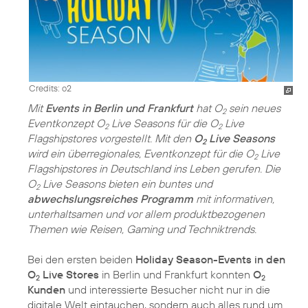
Credits: o2
Mit
Events in Berlin und Frankfurt
hat O
sein neues
2
Eventkonzept O
Live Seasons für die O
Live
2
2
Flagshipstores vorgestellt. Mit den
O
Live Seasons
2
wird ein überregionales, Eventkonzept für die O
Live
2
Flagshipstores in Deutschland ins Leben gerufen. Die
O
Live Seasons bieten ein buntes und
2
abwechslungsreiches Programm
mit informativen,
unterhaltsamen und vor allem produktbezogenen
Themen wie Reisen, Gaming und Techniktrends.
Bei den ersten beiden
Holiday Season-Events in den
O
Live Stores
in Berlin und Frankfurt konnten
O
2
2
Kunden
und interessierte Besucher nicht nur in die
digitale Welt eintauchen, sondern auch alles rund um