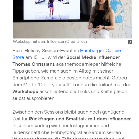
Workshop mit dem Influencer (
Credits: o2
)
Beim Holiday Season-Event im
Hamburger O
Live
2
Store
am 15. Juli wird der
Social Media Influencer
Thomas Christians
aka themodernleper hilfreiche
Tipps geben, wie man auch im Alltag mit seiner
Smartphone-Kamera die besten Fotos macht. Getreu
dem Motto "Do-it-yourself" können die Teilnehmer der
Workshops
anschließend die Tricks und Kniffe gleich
selbst ausprobieren.
Zwischen den Sessions bleibt auch noch genügend
Zeit für
Rückfragen und Smalltalk mit dem Influencer
.
In seinem Vortrag wird der Instagrammer und
leidenschaftliche Hobbyfotograf außerdem seinen
Wissensschatz
an die Teilnehmer weitergeben und