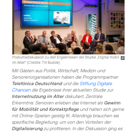
Podiumsdiskussion zu den Ergebnissen der Studie „Digital mobil
im Alter" (
Credits: Till Budde
)
Mit Gästen aus Politik, Wirtschaft, Medizin und
Seniorenorganisationen haben die Programmpartner
Telefónica Deutschland
und die
Stiftung Digitale
Chancen
die Ergebnisse ihrer aktuellen Studie zur
Internetnutzung im Alter
diskutiert. Zentrale
Erkenntnis: Senioren erleben das Internet als
Gewinn
für Mobilität und Kontaktpflege
und halten sich gerne
mit Online-Spielen geistig fit. Allerdings brauchen sie
spezifische Begleitung, um von den Vorteilen der
Digitalisierung
zu profitieren. In der Diskussion ging es