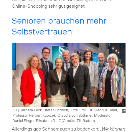
Online-Shopping sehr gut geeignet.
Senioren brauchen mehr
Selbstvertrauen
(v.l.) Barbara Keck, Stefan Schnorr, Jutta Croll, Dr. Magnus Heier,
Professor Herbert Kubicek, Claudia von Bothmer, Moderator
Daniel Finger, Elisabeth Graff (
Credits: Till Budde
)
Allerdings gab Schnorr auch zu bedenken:
„Wir können