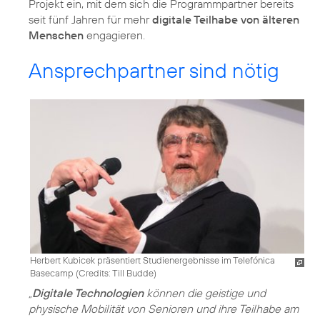
Projekt ein, mit dem sich die Programmpartner bereits
seit fünf Jahren für mehr
digitale Teilhabe von älteren
Menschen
engagieren.
Ansprechpartner sind nötig
Herbert Kubicek präsentiert Studienergebnisse im Telefónica
Basecamp (
Credits: Till Budde
)
„
Digitale Technologien
können die geistige und
physische Mobilität von Senioren und ihre Teilhabe am