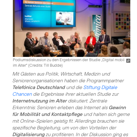
Podiumsdiskussion zu den Ergebnissen der Studie „Digital mobil
im Alter" (
Credits: Till Budde
)
Mit Gästen aus Politik, Wirtschaft, Medizin und
Seniorenorganisationen haben die Programmpartner
Telefónica Deutschland
und die
Stiftung Digitale
Chancen
die Ergebnisse ihrer aktuellen Studie zur
Internetnutzung im Alter
diskutiert. Zentrale
Erkenntnis: Senioren erleben das Internet als
Gewinn
für Mobilität und Kontaktpflege
und halten sich gerne
mit Online-Spielen geistig fit. Allerdings brauchen sie
spezifische Begleitung, um von den Vorteilen der
Digitalisierung
zu profitieren. In der Diskussion ging es