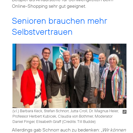
Online-Shopping sehr gut geeignet.
Senioren brauchen mehr
Selbstvertrauen
(v.l.) Barbara Keck, Stefan Schnorr, Jutta Croll, Dr. Magnus Heier,
Professor Herbert Kubicek, Claudia von Bothmer, Moderator
Daniel Finger, Elisabeth Graff (
Credits: Till Budde
)
Allerdings gab Schnorr auch zu bedenken:
„Wir können