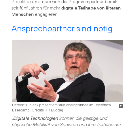
Projekt ein, mit dem sich die Programmpartner bereits
seit fünf Jahren für mehr
digitale Teilhabe von älteren
Menschen
engagieren.
Ansprechpartner sind nötig
Herbert Kubicek präsentiert Studienergebnisse im Telefónica
Basecamp (
Credits: Till Budde
)
„
Digitale Technologien
können die geistige und
physische Mobilität von Senioren und ihre Teilhabe am