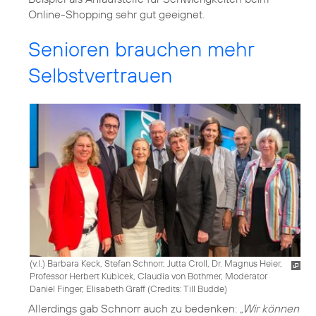
Online-Shopping sehr gut geeignet.
Senioren brauchen mehr
Selbstvertrauen
(v.l.) Barbara Keck, Stefan Schnorr, Jutta Croll, Dr. Magnus Heier,
Professor Herbert Kubicek, Claudia von Bothmer, Moderator
Daniel Finger, Elisabeth Graff (
Credits: Till Budde
)
Allerdings gab Schnorr auch zu bedenken:
„Wir können