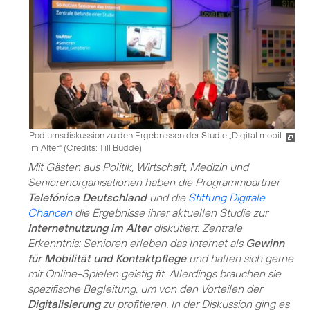
Podiumsdiskussion zu den Ergebnissen der Studie „Digital mobil
im Alter" (
Credits: Till Budde
)
Mit Gästen aus Politik, Wirtschaft, Medizin und
Seniorenorganisationen haben die Programmpartner
Telefónica Deutschland
und die
Stiftung Digitale
Chancen
die Ergebnisse ihrer aktuellen Studie zur
Internetnutzung im Alter
diskutiert. Zentrale
Erkenntnis: Senioren erleben das Internet als
Gewinn
für Mobilität und Kontaktpflege
und halten sich gerne
mit Online-Spielen geistig fit. Allerdings brauchen sie
spezifische Begleitung, um von den Vorteilen der
Digitalisierung
zu profitieren. In der Diskussion ging es