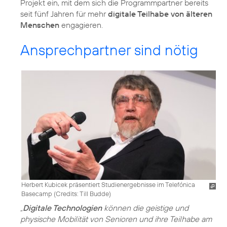
Projekt ein, mit dem sich die Programmpartner bereits
seit fünf Jahren für mehr
digitale Teilhabe von älteren
Menschen
engagieren.
Ansprechpartner sind nötig
Herbert Kubicek präsentiert Studienergebnisse im Telefónica
Basecamp (
Credits: Till Budde
)
„
Digitale Technologien
können die geistige und
physische Mobilität von Senioren und ihre Teilhabe am