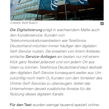
Credits: Wolf Busch
Die Digitalisierung
prägt in wachsendem Maße auch
den Kundenservice. Kunden von
Telekommunikationsanbietern wie Telefónica
Deutschland möchten immer häufiger den digitalen
Self-Service nutzen. Sie erwarten von ihrem Anbieter,
einfache
Service-Anliegen
am besten nur mit einem
Klick ganz flexibel jederzeit und von jedem Ort aus
lösen zu können. Telefónica Deutschland baut deshalb
den digitalen Self-Service konsequent weiter aus. Um
zukünftig noch mehr O
Kunden von den Vorteilen des
2
Online-Self-Services zu überzeugen, testet das
Unternehmen derzeit zusätzliche Anreize für die
Nutzung dieses digitalen Kanals.
Für den Test
wurden wenige tausend speziell online-