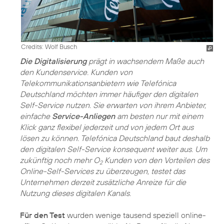
Credits: Wolf Busch
Die Digitalisierung
prägt in wachsendem Maße auch
den Kundenservice. Kunden von
Telekommunikationsanbietern wie Telefónica
Deutschland möchten immer häufiger den digitalen
Self-Service nutzen. Sie erwarten von ihrem Anbieter,
einfache
Service-Anliegen
am besten nur mit einem
Klick ganz flexibel jederzeit und von jedem Ort aus
lösen zu können. Telefónica Deutschland baut deshalb
den digitalen Self-Service konsequent weiter aus. Um
zukünftig noch mehr O
Kunden von den Vorteilen des
2
Online-Self-Services zu überzeugen, testet das
Unternehmen derzeit zusätzliche Anreize für die
Nutzung dieses digitalen Kanals.
Für den Test
wurden wenige tausend speziell online-