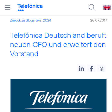
Zurück zu Blogartikel 2024
20.07.2017
Telefónica Deutschland beruft
neuen CFO und erweitert den
Vorstand