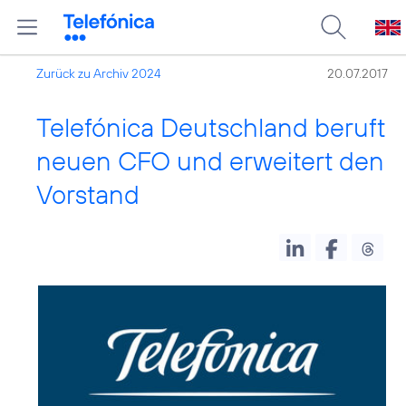
Zurück zu Archiv 2024
20.07.2017
Telefónica Deutschland beruft
neuen CFO und erweitert den
Vorstand