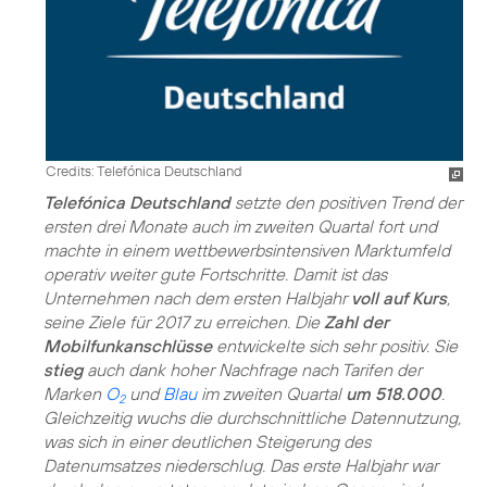
Credits: Telefónica Deutschland
Telefónica Deutschland
setzte den positiven Trend der
ersten drei Monate auch im zweiten Quartal fort und
machte in einem wettbewerbsintensiven Marktumfeld
operativ weiter gute Fortschritte. Damit ist das
Unternehmen nach dem ersten Halbjahr
voll auf Kurs
,
seine Ziele für 2017 zu erreichen. Die
Zahl der
Mobilfunkanschlüsse
entwickelte sich sehr positiv. Sie
stieg
auch dank hoher Nachfrage nach Tarifen der
Marken
O
und
Blau
im zweiten Quartal
um 518.000
.
2
Gleichzeitig wuchs die durchschnittliche Datennutzung,
was sich in einer deutlichen Steigerung des
Datenumsatzes niederschlug. Das erste Halbjahr war