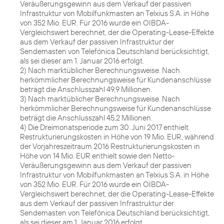
Veräußerungsgewinn aus dem Verkauf der passiven
Infrastruktur von Mobilfunkmasten an Telxius S.A. in Höhe
von 352 Mio. EUR. Für 2016 wurde ein OIBDA-
Vergleichswert berechnet, der die Operating-Lease-Effekte
aus dem Verkauf der passiven Infrastruktur der
Sendemasten von Telefónica Deutschland berücksichtigt,
als sei dieser am 1. Januar 2016 erfolgt.
2) Nach marktüblicher Berechnungsweise. Nach
herkömmlicher Berechnungsweise für Kundenanschlüsse
beträgt die Anschlusszahl 49,9 Millionen.
3) Nach marktüblicher Berechnungsweise. Nach
herkömmlicher Berechnungsweise für Kundenanschlüsse
beträgt die Anschlusszahl 45,2 Millionen.
4) Die Dreimonatsperiode zum 30. Juni 2017 enthielt
Restrukturierungskosten in Höhe von 19 Mio. EUR, während
der Vorjahreszeitraum 2016 Restrukturierungskosten in
Höhe von 14 Mio. EUR enthielt sowie den Netto-
Veräußerungsgewinn aus dem Verkauf der passiven
Infrastruktur von Mobilfunkmasten an Telxius S.A. in Höhe
von 352 Mio. EUR. Für 2016 wurde ein OIBDA-
Vergleichswert berechnet, der die Operating-Lease-Effekte
aus dem Verkauf der passiven Infrastruktur der
Sendemasten von Telefónica Deutschland berücksichtigt,
als sei dieser am 1. Januar 2016 erfolgt.