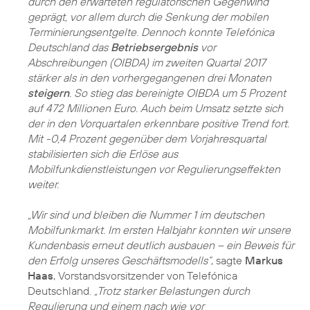
durch den erwarteten regulatorischen Gegenwind
geprägt, vor allem durch die Senkung der mobilen
Terminierungsentgelte. Dennoch konnte Telefónica
Deutschland das
Betriebsergebnis
vor
Abschreibungen (OIBDA) im zweiten Quartal 2017
stärker als in den vorhergegangenen drei Monaten
steigern
. So stieg das bereinigte OIBDA um 5 Prozent
auf 472 Millionen Euro. Auch beim Umsatz setzte sich
der in den Vorquartalen erkennbare positive Trend fort.
Mit -0,4 Prozent gegenüber dem Vorjahresquartal
stabilisierten sich die Erlöse aus
Mobilfunkdienstleistungen vor Regulierungseffekten
weiter.
„Wir sind und bleiben die Nummer 1 im deutschen
Mobilfunkmarkt. Im ersten Halbjahr konnten wir unsere
Kundenbasis erneut deutlich ausbauen – ein Beweis für
den Erfolg unseres Geschäftsmodells“
, sagte
Markus
Haas
, Vorstandsvorsitzender von Telefónica
Deutschland.
„Trotz starker Belastungen durch
Regulierung und einem nach wie vor