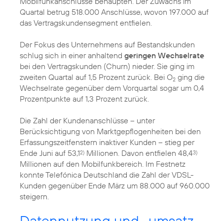
Mobilfunkanschlüsse behaupten. Der Zuwachs im
Quartal betrug 518.000 Anschlüsse, wovon 197.000 auf
das Vertragskundensegment entfielen.
Der Fokus des Unternehmens auf Bestandskunden
schlug sich in einer anhaltend
geringen Wechselrate
bei den Vertragskunden (Churn) nieder. Sie ging im
zweiten Quartal auf 1,5 Prozent zurück. Bei O
ging die
2
Wechselrate gegenüber dem Vorquartal sogar um 0,4
Prozentpunkte auf 1,3 Prozent zurück.
Die Zahl der Kundenanschlüsse – unter
Berücksichtigung von Marktgepflogenheiten bei den
Erfassungszeitfenstern inaktiver Kunden – stieg per
Ende Juni auf 53,1
Millionen. Davon entfielen 48,4
2)
3)
Millionen auf den Mobilfunkbereich. Im Festnetz
konnte Telefónica Deutschland die Zahl der VDSL-
Kunden gegenüber Ende März um 88.000 auf 960.000
steigern.
Datennutzung und -umsatz