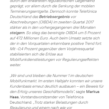
durch den erwarteten regulatorischen Gegenwind
geprägt, vor allem durch die Senkung der mobilen
Terminierungsentgelte. Dennoch konnte Telefónica
Deutschland das
Betriebsergebnis
vor
Abschreibungen (OIBDA) im zweiten Quartal 2017
stärker als in den vorhergegangenen drei Monaten
steigern
. So stieg das bereinigte OIBDA um 5 Prozent
auf 472 Millionen Euro. Auch beim Umsatz setzte sich
der in den Vorquartalen erkennbare positive Trend fort.
Mit -0,4 Prozent gegenüber dem Vorjahresquartal
stabilisierten sich die Erlöse aus
Mobilfunkdienstleistungen vor Regulierungseffekten
weiter.
„Wir sind und bleiben die Nummer 1 im deutschen
Mobilfunkmarkt. Im ersten Halbjahr konnten wir unsere
Kundenbasis erneut deutlich ausbauen – ein Beweis für
den Erfolg unseres Geschäftsmodells“
, sagte
Markus
Haas
, Vorstandsvorsitzender von Telefónica
Deutschland.
„Trotz starker Belastungen durch
Regulierung und einem nach wie vor