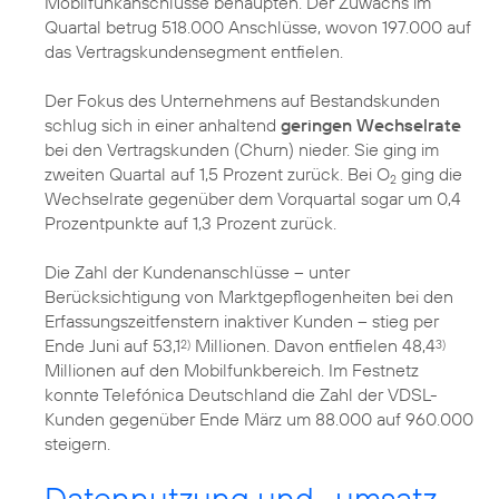
Mobilfunkanschlüsse behaupten. Der Zuwachs im
Quartal betrug 518.000 Anschlüsse, wovon 197.000 auf
das Vertragskundensegment entfielen.
Der Fokus des Unternehmens auf Bestandskunden
schlug sich in einer anhaltend
geringen Wechselrate
bei den Vertragskunden (Churn) nieder. Sie ging im
zweiten Quartal auf 1,5 Prozent zurück. Bei O
ging die
2
Wechselrate gegenüber dem Vorquartal sogar um 0,4
Prozentpunkte auf 1,3 Prozent zurück.
Die Zahl der Kundenanschlüsse – unter
Berücksichtigung von Marktgepflogenheiten bei den
Erfassungszeitfenstern inaktiver Kunden – stieg per
Ende Juni auf 53,1
Millionen. Davon entfielen 48,4
2)
3)
Millionen auf den Mobilfunkbereich. Im Festnetz
konnte Telefónica Deutschland die Zahl der VDSL-
Kunden gegenüber Ende März um 88.000 auf 960.000
steigern.
Datennutzung und -umsatz