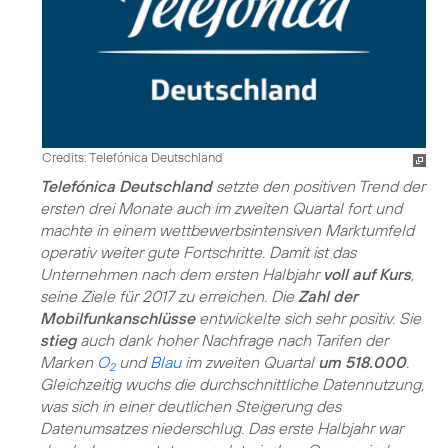
Credits: Telefónica Deutschland
Telefónica Deutschland
setzte den positiven Trend der
ersten drei Monate auch im zweiten Quartal fort und
machte in einem wettbewerbsintensiven Marktumfeld
operativ weiter gute Fortschritte. Damit ist das
Unternehmen nach dem ersten Halbjahr
voll auf Kurs
,
seine Ziele für 2017 zu erreichen. Die
Zahl der
Mobilfunkanschlüsse
entwickelte sich sehr positiv. Sie
stieg
auch dank hoher Nachfrage nach Tarifen der
Marken
O
und
Blau
im zweiten Quartal
um 518.000
.
2
Gleichzeitig wuchs die durchschnittliche Datennutzung,
was sich in einer deutlichen Steigerung des
Datenumsatzes niederschlug. Das erste Halbjahr war