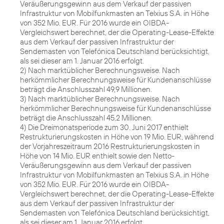
Veräußerungsgewinn aus dem Verkauf der passiven
Infrastruktur von Mobilfunkmasten an Telxius S.A. in Höhe
von 352 Mio. EUR. Für 2016 wurde ein OIBDA-
Vergleichswert berechnet, der die Operating-Lease-Effekte
aus dem Verkauf der passiven Infrastruktur der
Sendemasten von Telefónica Deutschland berücksichtigt,
als sei dieser am 1. Januar 2016 erfolgt.
2) Nach marktüblicher Berechnungsweise. Nach
herkömmlicher Berechnungsweise für Kundenanschlüsse
beträgt die Anschlusszahl 49,9 Millionen.
3) Nach marktüblicher Berechnungsweise. Nach
herkömmlicher Berechnungsweise für Kundenanschlüsse
beträgt die Anschlusszahl 45,2 Millionen.
4) Die Dreimonatsperiode zum 30. Juni 2017 enthielt
Restrukturierungskosten in Höhe von 19 Mio. EUR, während
der Vorjahreszeitraum 2016 Restrukturierungskosten in
Höhe von 14 Mio. EUR enthielt sowie den Netto-
Veräußerungsgewinn aus dem Verkauf der passiven
Infrastruktur von Mobilfunkmasten an Telxius S.A. in Höhe
von 352 Mio. EUR. Für 2016 wurde ein OIBDA-
Vergleichswert berechnet, der die Operating-Lease-Effekte
aus dem Verkauf der passiven Infrastruktur der
Sendemasten von Telefónica Deutschland berücksichtigt,
als sei dieser am 1. Januar 2016 erfolgt.