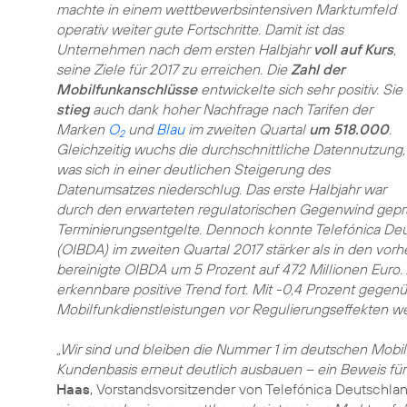
machte in einem wettbewerbsintensiven Marktumfeld
operativ weiter gute Fortschritte. Damit ist das
Unternehmen nach dem ersten Halbjahr
voll auf Kurs
,
seine Ziele für 2017 zu erreichen. Die
Zahl der
Mobilfunkanschlüsse
entwickelte sich sehr positiv. Sie
stieg
auch dank hoher Nachfrage nach Tarifen der
Marken
O
und
Blau
im zweiten Quartal
um 518.000
.
2
Gleichzeitig wuchs die durchschnittliche Datennutzung,
was sich in einer deutlichen Steigerung des
Datenumsatzes niederschlug. Das erste Halbjahr war
durch den erwarteten regulatorischen Gegenwind geprä
Terminierungsentgelte. Dennoch konnte Telefónica De
(OIBDA) im zweiten Quartal 2017 stärker als in den v
bereinigte OIBDA um 5 Prozent auf 472 Millionen Euro.
erkennbare positive Trend fort. Mit -0,4 Prozent gegenüb
Mobilfunkdienstleistungen vor Regulierungseffekten wei
„Wir sind und bleiben die Nummer 1 im deutschen Mobil
Kundenbasis erneut deutlich ausbauen – ein Beweis für
Haas
, Vorstandsvorsitzender von Telefónica Deutschla