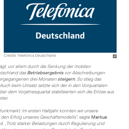
Credits: Telefónica Deutschland
gt, vor allem durch die Senkung der mobilen
utschland das
Betriebsergebnis
vor Abschreibungen
orhergegangenen drei Monaten
steigern
. So stieg das
 Auch beim Umsatz setzte sich der in den Vorquartalen
er dem Vorjahresquartal stabilisierten sich die Erlöse aus
ter.
funkmarkt. Im ersten Halbjahr konnten wir unsere
 den Erfolg unseres Geschäftsmodells“
, sagte
Markus
nd.
„Trotz starker Belastungen durch Regulierung und