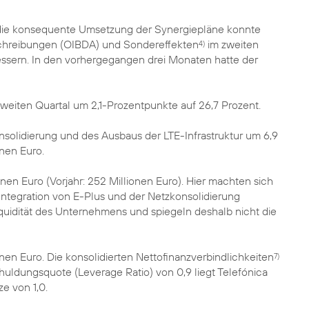
die konsequente Umsetzung der Synergiepläne konnte
chreibungen (OIBDA) und Sondereffekten
im zweiten
4)
essern. In den vorhergegangen drei Monaten hatte der
eiten Quartal um 2,1-Prozentpunkte auf 26,7 Prozent.
nsolidierung und des Ausbaus der LTE-Infrastruktur um 6,9
nen Euro.
onen Euro (Vorjahr: 252 Millionen Euro). Hier machten sich
tegration von E-Plus und der Netzkonsolidierung
iquidität des Unternehmens und spiegeln deshalb nicht die
nen Euro. Die konsolidierten Nettofinanzverbindlichkeiten
7)
schuldungsquote (Leverage Ratio) von 0,9 liegt Telefónica
e von 1,0.