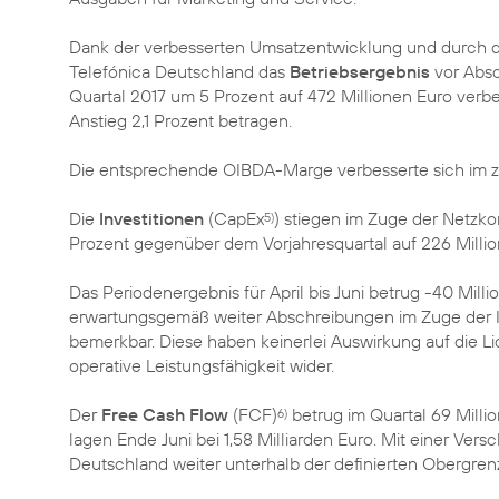
Dank der verbesserten Umsatzentwicklung und durch 
Telefónica Deutschland das
Betriebsergebnis
vor Abs
Quartal 2017 um 5 Prozent auf 472 Millionen Euro verb
Anstieg 2,1 Prozent betragen.
Die entsprechende OIBDA-Marge verbesserte sich im zw
Die
Investitionen
(CapEx
) stiegen im Zuge der Netzko
5)
Prozent gegenüber dem Vorjahresquartal auf 226 Millio
Das Periodenergebnis für April bis Juni betrug -40 Milli
erwartungsgemäß weiter Abschreibungen im Zuge der In
bemerkbar. Diese haben keinerlei Auswirkung auf die L
operative Leistungsfähigkeit wider.
Der
Free Cash Flow
(FCF)
betrug im Quartal 69 Millio
6)
lagen Ende Juni bei 1,58 Milliarden Euro. Mit einer Ver
Deutschland weiter unterhalb der definierten Obergrenz