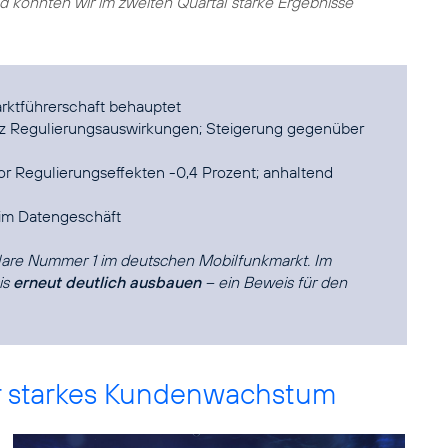
 konnten wir im zweiten Quartal starke Ergebnisse
ktführerschaft behauptet
otz Regulierungsauswirkungen; Steigerung gegenüber
r Regulierungseffekten -0,4 Prozent; anhaltend
im Datengeschäft
 klare Nummer 1 im deutschen Mobilfunkmarkt. Im
is
erneut deutlich ausbauen
– ein Beweis für den
r starkes Kundenwachstum