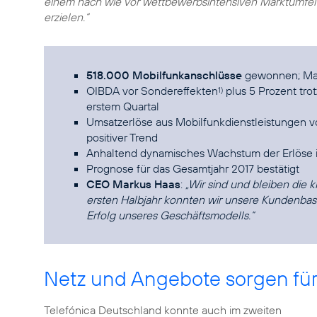
einem nach wie vor wettbewerbsintensiven Marktumfeld
erzielen.“
518.000 Mobilfunkanschlüsse
gewonnen; Mar
OIBDA vor Sondereffekten
plus 5 Prozent tr
1)
erstem Quartal
Umsatzerlöse aus Mobilfunkdienstleistungen vo
positiver Trend
Anhaltend dynamisches Wachstum der Erlöse 
Prognose für das Gesamtjahr 2017 bestätigt
CEO Markus Haas
:
„Wir sind und bleiben die
ersten Halbjahr konnten wir unsere Kundenbas
Erfolg unseres Geschäftsmodells.“
Netz und Angebote sorgen fü
Telefónica Deutschland konnte auch im zweiten