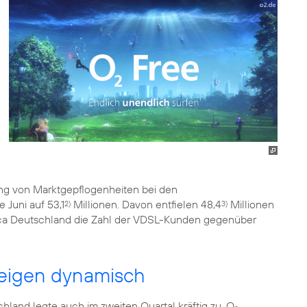
ng von Marktgepflogenheiten bei den
 Juni auf 53,1
Millionen. Davon entfielen 48,4
Millionen
2)
3)
nica Deutschland die Zahl der VDSL-Kunden gegenüber
eigen dynamisch
land legte auch im zweiten Quartal kräftig zu. O