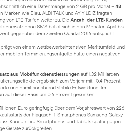
2
rchschnittlich eine Datenmenge von 2 GB pro Monat –
48
en Marken wie Blau, ALDI TALK und AY YILDIZ fragten
g von LTE-Tarifen weiter zu. Die
Anzahl der LTE-Kunden
Datenumsatz ohne SMS belief sich in den Monaten April bis
rozent gegenüber dem zweiten Quartal 2016 entspricht.
eprägt von einem wettbewerbsintensiven Marktumfeld und
der mobilen Terminierungsentgelte hatte einen negativen
atz aus Mobilfunkdienstleistungen
auf 1,32 Milliarden
egulierungseffekte ergab sich zum Vorjahr mit -0,4 Prozent
rte und damit annähernd stabile Entwicklung. Im
en auf dieser Basis um 0,6 Prozent gesunken.
Millionen Euro geringfügig über dem Vorjahreswert von 226
erkaufsstarts der Flaggschiff-Smartphones Samsung Galaxy
, dass Kunden ihre Smartphones und Tablets später gegen
ge Geräte zurückgreifen.