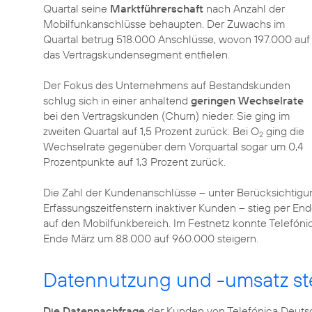
Quartal seine
Marktführerschaft
nach Anzahl der
Mobilfunkanschlüsse behaupten. Der Zuwachs im
Quartal betrug 518.000 Anschlüsse, wovon 197.000 auf
das Vertragskundensegment entfielen.
Der Fokus des Unternehmens auf Bestandskunden
schlug sich in einer anhaltend
geringen Wechselrate
bei den Vertragskunden (Churn) nieder. Sie ging im
zweiten Quartal auf 1,5 Prozent zurück. Bei O
ging die
2
Wechselrate gegenüber dem Vorquartal sogar um 0,4
Prozentpunkte auf 1,3 Prozent zurück.
Die Zahl der Kundenanschlüsse – unter Berücksichtigu
Erfassungszeitfenstern inaktiver Kunden – stieg per Ende
auf den Mobilfunkbereich. Im Festnetz konnte Telefó
Ende März um 88.000 auf 960.000 steigern.
Datennutzung und -umsatz st
Die Datennachfrage
der Kunden von Telefónica Deutsch