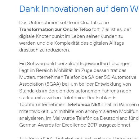
Dank Innovationen auf dem We
Das Unternehmen setzte im Quartal seine
Transformation zur OnLife Telco
fort. Ziel ist es, der
digitale Knotenpunkt im Leben seiner Kunden zu
werden und die Komplexität des digitalen Alltags
drastisch zu reduzieren.
Ein Schwerpunkt bei zukunftsgewandten Lösungen
liegt im Bereich Mobilität. Im Zuge dessen trat das
Mutterunternehmen Telefónica SA der 5G Automotive
Association (5GAA) bei, um bei der Entwicklung von
Standards im Bereich des autonomen Fahrens noch
stärker mitzuwirken. Telefónica Deutschlands
Tochterunternehmen
Telefónica NEXT
hat im Rahmen e
mitentwickelt, um mithilfe von anonymisierten Mobilfun
analysieren. Im Mai wurde Telefónica Deutschland für die
German Awards for Excellence 2017 ausgezeichnet.
Telefónica NEXT beteiligt sich mit weiteren Partnern an 