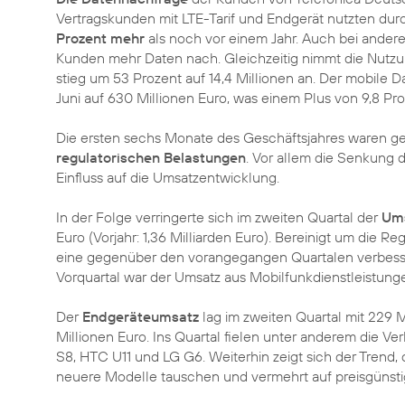
Vertragskunden mit LTE-Tarif und Endgerät nutzten du
Prozent mehr
als noch vor einem Jahr. Auch bei ander
Kunden mehr Daten nach. Gleichzeitig nimmt die Nutzun
stieg um 53 Prozent auf 14,4 Millionen an. Der mobile 
Juni auf 630 Millionen Euro, was einem Plus von 9,8 P
Die ersten sechs Monate des Geschäftsjahres waren g
regulatorischen Belastungen
. Vor allem die Senkung 
Einfluss auf die Umsatzentwicklung.
In der Folge verringerte sich im zweiten Quartal der
Ums
Euro (Vorjahr: 1,36 Milliarden Euro). Bereinigt um die R
eine gegenüber den vorangegangen Quartalen verbesse
Vorquartal war der Umsatz aus Mobilfunkdienstleistung
Der
Endgeräteumsatz
lag im zweiten Quartal mit 229 
Millionen Euro. Ins Quartal fielen unter anderem die V
S8, HTC U11 und LG G6. Weiterhin zeigt sich der Trend
neuere Modelle tauschen und vermehrt auf preisgünsti