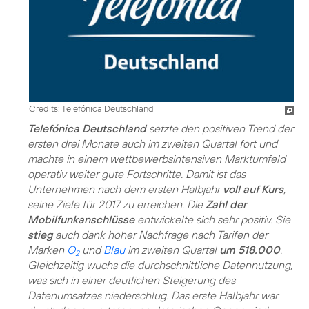
Credits: Telefónica Deutschland
Telefónica Deutschland
setzte den positiven Trend der
ersten drei Monate auch im zweiten Quartal fort und
machte in einem wettbewerbsintensiven Marktumfeld
operativ weiter gute Fortschritte. Damit ist das
Unternehmen nach dem ersten Halbjahr
voll auf Kurs
,
seine Ziele für 2017 zu erreichen. Die
Zahl der
Mobilfunkanschlüsse
entwickelte sich sehr positiv. Sie
stieg
auch dank hoher Nachfrage nach Tarifen der
Marken
O
und
Blau
im zweiten Quartal
um 518.000
.
2
Gleichzeitig wuchs die durchschnittliche Datennutzung,
was sich in einer deutlichen Steigerung des
Datenumsatzes niederschlug. Das erste Halbjahr war