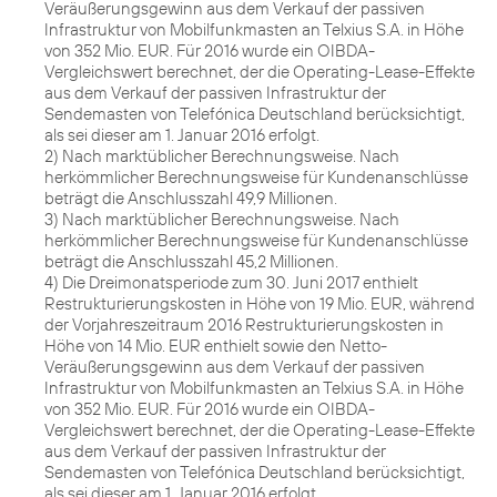
Veräußerungsgewinn aus dem Verkauf der passiven
Infrastruktur von Mobilfunkmasten an Telxius S.A. in Höhe
von 352 Mio. EUR. Für 2016 wurde ein OIBDA-
Vergleichswert berechnet, der die Operating-Lease-Effekte
aus dem Verkauf der passiven Infrastruktur der
Sendemasten von Telefónica Deutschland berücksichtigt,
als sei dieser am 1. Januar 2016 erfolgt.
2) Nach marktüblicher Berechnungsweise. Nach
herkömmlicher Berechnungsweise für Kundenanschlüsse
beträgt die Anschlusszahl 49,9 Millionen.
3) Nach marktüblicher Berechnungsweise. Nach
herkömmlicher Berechnungsweise für Kundenanschlüsse
beträgt die Anschlusszahl 45,2 Millionen.
4) Die Dreimonatsperiode zum 30. Juni 2017 enthielt
Restrukturierungskosten in Höhe von 19 Mio. EUR, während
der Vorjahreszeitraum 2016 Restrukturierungskosten in
Höhe von 14 Mio. EUR enthielt sowie den Netto-
Veräußerungsgewinn aus dem Verkauf der passiven
Infrastruktur von Mobilfunkmasten an Telxius S.A. in Höhe
von 352 Mio. EUR. Für 2016 wurde ein OIBDA-
Vergleichswert berechnet, der die Operating-Lease-Effekte
aus dem Verkauf der passiven Infrastruktur der
Sendemasten von Telefónica Deutschland berücksichtigt,
als sei dieser am 1. Januar 2016 erfolgt.