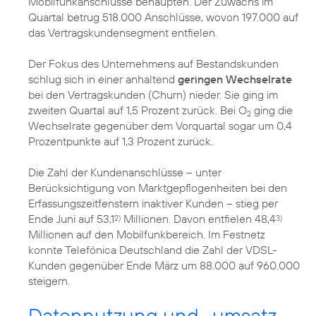
Mobilfunkanschlüsse behaupten. Der Zuwachs im
Quartal betrug 518.000 Anschlüsse, wovon 197.000 auf
das Vertragskundensegment entfielen.
Der Fokus des Unternehmens auf Bestandskunden
schlug sich in einer anhaltend
geringen Wechselrate
bei den Vertragskunden (Churn) nieder. Sie ging im
zweiten Quartal auf 1,5 Prozent zurück. Bei O
ging die
2
Wechselrate gegenüber dem Vorquartal sogar um 0,4
Prozentpunkte auf 1,3 Prozent zurück.
Die Zahl der Kundenanschlüsse – unter
Berücksichtigung von Marktgepflogenheiten bei den
Erfassungszeitfenstern inaktiver Kunden – stieg per
Ende Juni auf 53,1
Millionen. Davon entfielen 48,4
2)
3)
Millionen auf den Mobilfunkbereich. Im Festnetz
konnte Telefónica Deutschland die Zahl der VDSL-
Kunden gegenüber Ende März um 88.000 auf 960.000
steigern.
Datennutzung und -umsatz