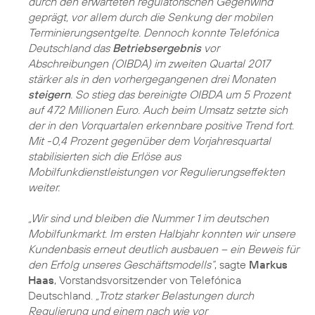
durch den erwarteten regulatorischen Gegenwind
geprägt, vor allem durch die Senkung der mobilen
Terminierungsentgelte. Dennoch konnte Telefónica
Deutschland das
Betriebsergebnis
vor
Abschreibungen (OIBDA) im zweiten Quartal 2017
stärker als in den vorhergegangenen drei Monaten
steigern
. So stieg das bereinigte OIBDA um 5 Prozent
auf 472 Millionen Euro. Auch beim Umsatz setzte sich
der in den Vorquartalen erkennbare positive Trend fort.
Mit -0,4 Prozent gegenüber dem Vorjahresquartal
stabilisierten sich die Erlöse aus
Mobilfunkdienstleistungen vor Regulierungseffekten
weiter.
„Wir sind und bleiben die Nummer 1 im deutschen
Mobilfunkmarkt. Im ersten Halbjahr konnten wir unsere
Kundenbasis erneut deutlich ausbauen – ein Beweis für
den Erfolg unseres Geschäftsmodells“
, sagte
Markus
Haas
, Vorstandsvorsitzender von Telefónica
Deutschland.
„Trotz starker Belastungen durch
Regulierung und einem nach wie vor