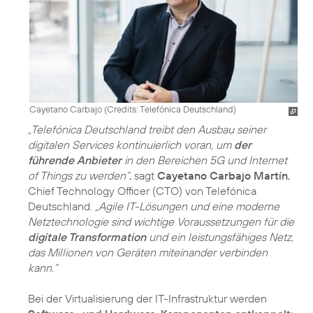
Cayetano Carbajo (
Credits: Telefónica Deutschland
)
„Telefónica Deutschland treibt den Ausbau seiner
digitalen Services kontinuierlich voran, um
der
führende Anbieter
in den Bereichen 5G und Internet
of Things zu werden“
, sagt
Cayetano Carbajo Martín
,
Chief Technology Officer (CTO) von Telefónica
Deutschland.
„Agile IT-Lösungen und eine moderne
Netztechnologie sind wichtige Voraussetzungen für die
digitale Transformation
und ein leistungsfähiges Netz,
das Millionen von Geräten miteinander verbinden
kann.“
Bei der Virtualisierung der IT-Infrastruktur werden