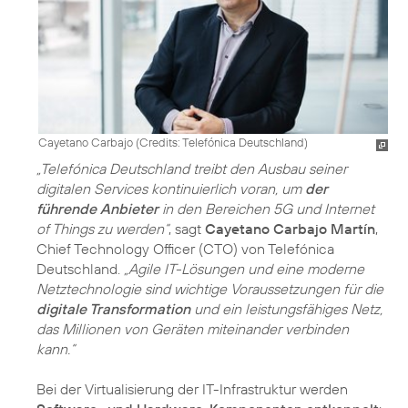
Cayetano Carbajo (
Credits: Telefónica Deutschland
)
„Telefónica Deutschland treibt den Ausbau seiner
digitalen Services kontinuierlich voran, um
der
führende Anbieter
in den Bereichen 5G und Internet
of Things zu werden“
, sagt
Cayetano Carbajo Martín
,
Chief Technology Officer (CTO) von Telefónica
Deutschland.
„Agile IT-Lösungen und eine moderne
Netztechnologie sind wichtige Voraussetzungen für die
digitale Transformation
und ein leistungsfähiges Netz,
das Millionen von Geräten miteinander verbinden
kann.“
Bei der Virtualisierung der IT-Infrastruktur werden