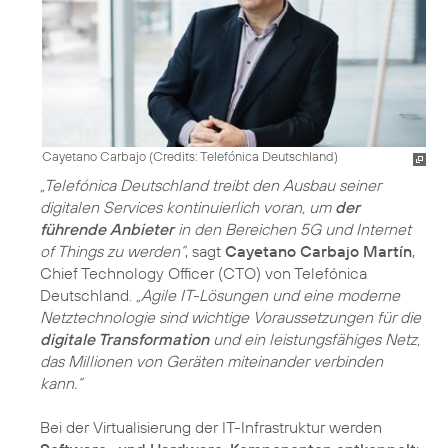
Cayetano Carbajo (
Credits: Telefónica Deutschland
)
„Telefónica Deutschland treibt den Ausbau seiner
digitalen Services kontinuierlich voran, um
der
führende Anbieter
in den Bereichen 5G und Internet
of Things zu werden“
, sagt
Cayetano Carbajo Martín
,
Chief Technology Officer (CTO) von Telefónica
Deutschland.
„Agile IT-Lösungen und eine moderne
Netztechnologie sind wichtige Voraussetzungen für die
digitale Transformation
und ein leistungsfähiges Netz,
das Millionen von Geräten miteinander verbinden
kann.“
Bei der Virtualisierung der IT-Infrastruktur werden