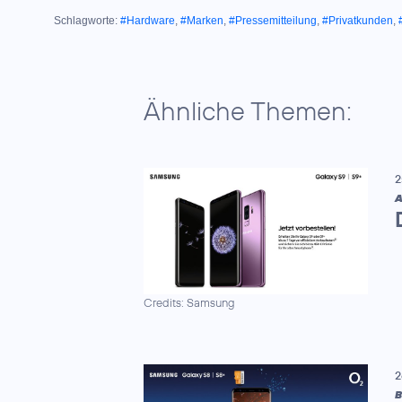
Schlagworte:
#Hardware
,
#Marken
,
#Pressemitteilung
,
#Privatkunden
,
Ähnliche Themen:
2
A
Credits: Samsung
2
B