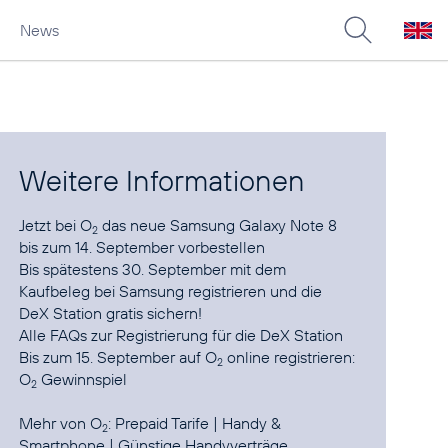
News
Weitere Informationen
Jetzt bei O
das neue
Samsung Galaxy Note 8
2
bis zum 14. September vorbestellen
Bis spätestens 30. September mit dem
Kaufbeleg bei Samsung
registrieren
und die
DeX Station gratis sichern!
Alle
FAQs zur Registrierung
für die DeX Station
Bis zum 15. September auf O
online registrieren:
2
O
Gewinnspiel
2
Mehr von O
:
Prepaid Tarife
|
Handy &
2
Smartphone
|
Günstige Handyverträge