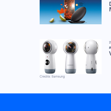
2
D
Credits: Samsung