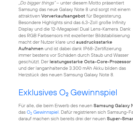
„Do bigger things“
– unter diesem Motto präsentiert
Samsung das neue Galaxy Note 8 und sorgt mit einem
attraktiven
Vorverkaufsangebot
für Begeisterung.
Besondere Highlights sind das 6,3-Zoll große Infinity
Display und die 12-Megapixel Dual Lens-Kamera. Dank
des RGB Farbsensors mit exzellenter Bildstabilisierung
macht der Nutzer klare und
ausdrucksstarke
Aufnahmen
und ist dabei dank IP68-Zertifizierung
immer bestens vor Schäden durch Staub und Wasser
geschützt. Der
leistungsstarke Octa-Core-Prozessor
und der langanhaltende 3.300 mAh Akku bilden das
Herzstück des neuen Samsung Galaxy Note 8.
Exklusives O
Gewinnspiel
2
Für alle, die beim Erwerb des neuen
Samsung Galaxy N
das
O
Gewinnspiel
. Dafür registrieren sich Samsung-F
2
darauf machen sich bereits drei der neuen
Super-Sma