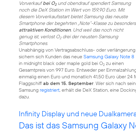
Vorverkauf
bei O
und obendrauf spendiert Samsung
2
noch die DeX Station im Wert von 159,90 Euro. Mit
diesem Vorverkaufsstart bietet Samsung das neuste
Smartphone der begehrten „Note“-Klasse zu besonders
attraktiven Konditionen
. Und weil das noch nicht
genug ist, verlost O
drei der neusten Samsung
2
Smartphones.
Unabhängig von Vertragsabschluss- oder verlängerung
sichern sich Kunden das neue
Samsung Galaxy Note 8
in midnight black oder maple gold bei O
zu einen
2
Gesamtpreis von 997 Euro. Entweder per Einmalzahlun
einmalig einen Euro und monatlich 41,50 Euro über 24 
Flaggschiff
ab dem 15. September
. Wer sich nach sei
Samsung
registriert
, erhält die DeX Station, eine Docki
dazu.
Infinity Display und neue Dualkamera
Das ist das Samsung Galaxy N