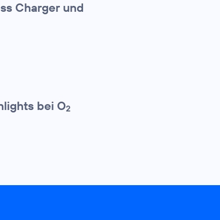
ess Charger und
lights bei O
2