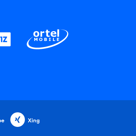
be
Xing