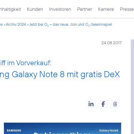
haltigkeit
Kunden
Investoren
Partner
Karriere
Presse
ws
Archiv 2024
Jetzt bei O
– das neue...tion und O
Gewinnspiel
2
2
24.08.2017
f im Vorverkauf:
g Galaxy Note 8 mit gratis DeX