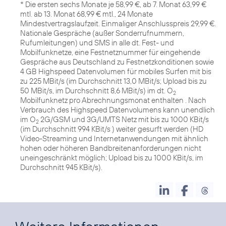
* Die ersten sechs Monate je 58,99 €, ab 7. Monat 63,99 €
mtl. ab 13. Monat 68,99 € mtl., 24 Monate
Mindestvertragslaufzeit. Einmaliger Anschlusspreis 29,99 €.
Nationale Gespräche (außer Sonderrufnummern,
Rufumleitungen) und SMS in alle dt. Fest- und
Mobilfunknetze, eine Festnetznummer für eingehende
Gespräche aus Deutschland zu Festnetzkonditionen sowie
4 GB Highspeed Datenvolumen für mobiles Surfen mit bis
zu 225 MBit/s (im Durchschnitt 13,0 MBit/s; Upload bis zu
50 MBit/s, im Durchschnitt 8,6 MBit/s) im dt. O
2
Mobilfunknetz pro Abrechnungsmonat enthalten . Nach
Verbrauch des Highspeed Datenvolumens kann unendlich
im O
2G/GSM und 3G/UMTS Netz mit bis zu 1000 KBit/s
2
(im Durchschnitt 994 KBit/s ) weiter gesurft werden (HD
Video-Streaming und Internetanwendungen mit ähnlich
hohen oder höheren Bandbreitenanforderungen nicht
uneingeschränkt möglich; Upload bis zu 1000 KBit/s, im
Durchschnitt 945 KBit/s).