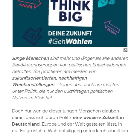
Junge Menschen
sind mehr und länger als alle anderen
Bevölkerungsgruppen von politischen Entscheidungen
betroffen. Sie profitieren am meisten von
zukunftsorientierten, nachhaltigen
Weichenstellungen
– leiden aber auch am meisten
unter Politik, die nur den kurzfristigen politischen
Nutzen im Blick hat.
Doch nur wenige dieser jungen Menschen glauben
daran, dass sich durch Politik
eine bessere Zukunft in
Deutschland
, Europa und der Welt gestalten lässt. In
der Folge ist ihre Wahlbeteiligung unterdurchschnittlich