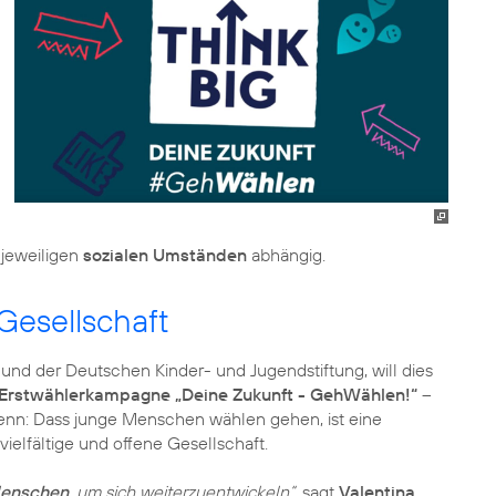
 jeweiligen
sozialen Umständen
abhängig.
 Gesellschaft
und der Deutschen Kinder- und Jugendstiftung, will dies
Erstwählerkampagne „Deine Zukunft - GehWählen!“
–
Denn: Dass junge Menschen wählen gehen, ist eine
ielfältige und offene Gesellschaft.
Menschen
, um sich weiterzuentwickeln“
, sagt
Valentina