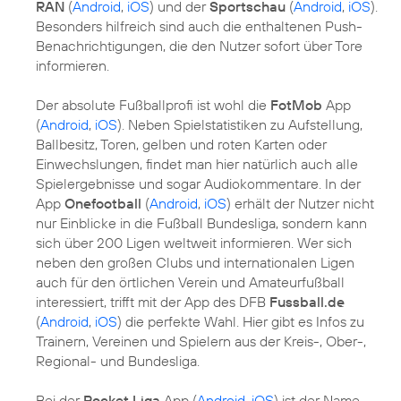
RAN
(
Android
,
iOS
) und der
Sportschau
(
Android
,
iOS
).
Besonders hilfreich sind auch die enthaltenen Push-
Benachrichtigungen, die den Nutzer sofort über Tore
informieren.
Der absolute Fußballprofi ist wohl die
FotMob
App
(
Android
,
iOS
). Neben Spielstatistiken zu Aufstellung,
Ballbesitz, Toren, gelben und roten Karten oder
Einwechslungen, findet man hier natürlich auch alle
Spielergebnisse und sogar Audiokommentare. In der
App
Onefootball
(
Android
,
iOS
) erhält der Nutzer nicht
nur Einblicke in die Fußball Bundesliga, sondern kann
sich über 200 Ligen weltweit informieren. Wer sich
neben den großen Clubs und internationalen Ligen
auch für den örtlichen Verein und Amateurfußball
interessiert, trifft mit der App des DFB
Fussball.de
(
Android
,
iOS
) die perfekte Wahl. Hier gibt es Infos zu
Trainern, Vereinen und Spielern aus der Kreis-, Ober-,
Regional- und Bundesliga.
Bei der
Pocket Liga
App (
Android
,
iOS
) ist der Name