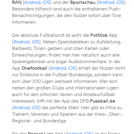
RAN
(
Android
,
iOS
) und der
Sportschau
(
Android
,
iOS
).
Besonders hilfreich sind auch die enthaltenen Push-
Benachrichtigungen, die den Nutzer sofort über Tore
informieren.
Der absolute Fußballprofi ist wohl die
FotMob
App
(
Android
,
iOS
). Neben Spielstatistiken zu Aufstellung,
Ballbesitz, Toren, gelben und roten Karten oder
Einwechslungen, findet man hier natürlich auch alle
Spielergebnisse und sogar Audiokommentare. In der
App
Onefootball
(
Android
,
iOS
) erhält der Nutzer nicht
nur Einblicke in die Fußball Bundesliga, sondern kann
sich über 200 Ligen weltweit informieren. Wer sich
neben den großen Clubs und internationalen Ligen
auch für den örtlichen Verein und Amateurfußball
interessiert, trifft mit der App des DFB
Fussball.de
(
Android
,
iOS
) die perfekte Wahl. Hier gibt es Infos zu
Trainern, Vereinen und Spielern aus der Kreis-, Ober-,
Regional- und Bundesliga.
Bei der
Pocket Liga
App (
Android
,
iOS
) ist der Name