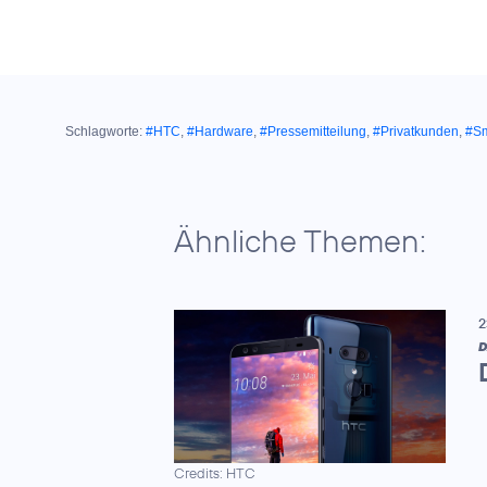
Schlagworte:
#HTC
,
#Hardware
,
#Pressemitteilung
,
#Privatkunden
,
#S
Ähnliche Themen:
2
D
Credits: HTC