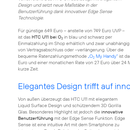
Design und setzt neue Maßstäbe in der
Benutzerführung dank innovativer Edge Sense
Technologie.
Für günstige 649 Euro – anstelle von 749 Euro UVP –
ist das
HTC U11 bei O
in blau und schwarz per
2
Einmalzahlung im Shop erhältlich und zwar unabhängig
von Vertragsabschluss oder –verlängerung. Über die
bequeme Ratenzahlungsmethode
„O
My Handy“
ist d
2
Euro und einer monatlichen Rate von 27 Euro über 24 M
kurze Zeit.
Elegantes Design trifft auf in
Von außen überzeugt das HTC U11 mit elegantem
Liquid Surface Design und schützendem 3D Gorilla
Glas. Besonderes Highlight ist jedoch die
innovative
Benutzerführung
mit der Edge Sense Funktion. Edge
Sense ist eine intuitive Art mit dem Smartphone zu