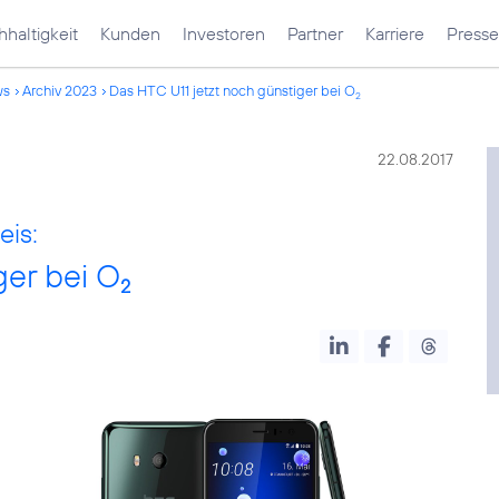
haltigkeit
Kunden
Investoren
Partner
Karriere
Presse
ws
Archiv 2023
Das HTC U11 jetzt noch günstiger bei O
2
22.08.2017
is:
ger bei O
2