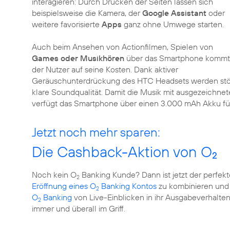
interagieren: Durch Drücken der Seiten lassen sich
beispielsweise die Kamera, der
Google Assistant
oder
weitere favorisierte
Apps
ganz ohne Umwege starten.
Auch beim Ansehen von Actionfilmen, Spielen von
Games oder Musikhören
über das Smartphone kommt
der Nutzer auf seine Kosten. Dank aktiver
Geräuschunterdrückung des HTC Headsets werden stör
klare Soundqualität. Damit die Musik mit ausgezeichn
verfügt das Smartphone über einen 3.000 mAh Akku für
Jetzt noch mehr sparen:
Die Cashback-Aktion von O
2
Noch kein O
Banking Kunde? Dann ist jetzt der perfek
2
Eröffnung eines O
Banking Kontos
zu kombinieren und 
2
O
Banking
von Live-Einblicken in ihr Ausgabeverhalte
2
immer und überall im Griff.