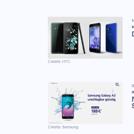
1
V
Credits: HTC
0
Credits: Samsung