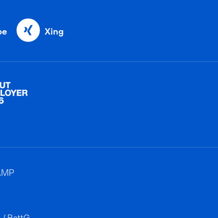
be
Xing
AMP
 / BattG