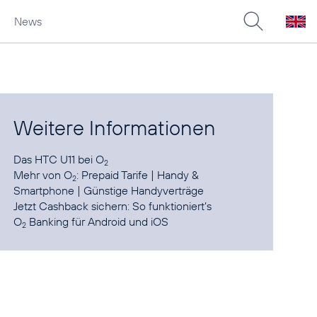
News
Weitere Informationen
Das
HTC U11 bei O
2
Mehr von O
:
Prepaid Tarife
|
Handy &
2
Smartphone
|
Günstige Handyverträge
Jetzt Cashback sichern:
So funktioniert’s
O
Banking für
Android
und
iOS
2