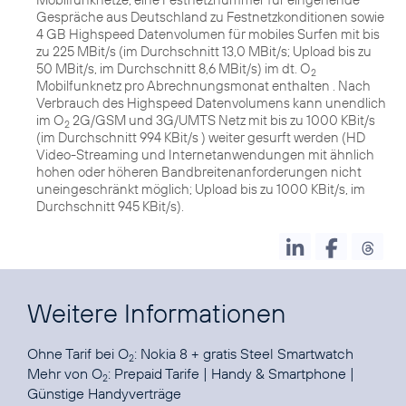
Gespräche aus Deutschland zu Festnetzkonditionen sowie
4 GB Highspeed Datenvolumen für mobiles Surfen mit bis
zu 225 MBit/s (im Durchschnitt 13,0 MBit/s; Upload bis zu
50 MBit/s, im Durchschnitt 8,6 MBit/s) im dt. O
2
Mobilfunknetz pro Abrechnungsmonat enthalten . Nach
Verbrauch des Highspeed Datenvolumens kann unendlich
im O
2G/GSM und 3G/UMTS Netz mit bis zu 1000 KBit/s
2
(im Durchschnitt 994 KBit/s ) weiter gesurft werden (HD
Video-Streaming und Internetanwendungen mit ähnlich
hohen oder höheren Bandbreitenanforderungen nicht
uneingeschränkt möglich; Upload bis zu 1000 KBit/s, im
Durchschnitt 945 KBit/s).
Weitere Informationen
Ohne Tarif bei O
:
Nokia 8 + gratis Steel Smartwatch
2
Mehr von O
:
Prepaid Tarife
|
Handy & Smartphone
|
2
Günstige Handyverträge