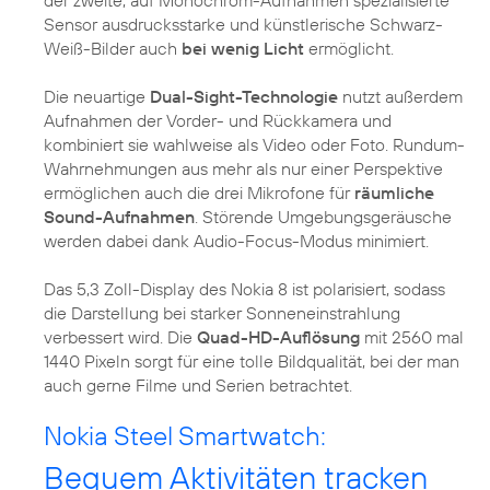
der zweite, auf Monochrom-Aufnahmen spezialisierte
Sensor ausdrucksstarke und künstlerische Schwarz-
Weiß-Bilder auch
bei wenig Licht
ermöglicht.
Die neuartige
Dual-Sight-Technologie
nutzt außerdem
Aufnahmen der Vorder- und Rückkamera und
kombiniert sie wahlweise als Video oder Foto. Rundum-
Wahrnehmungen aus mehr als nur einer Perspektive
ermöglichen auch die drei Mikrofone für
räumliche
Sound-Aufnahmen
. Störende Umgebungsgeräusche
werden dabei dank Audio-Focus-Modus minimiert.
Das 5,3 Zoll-Display des Nokia 8 ist polarisiert, sodass
die Darstellung bei starker Sonneneinstrahlung
verbessert wird. Die
Quad-HD-Auflösung
mit 2560 mal
1440 Pixeln sorgt für eine tolle Bildqualität, bei der man
auch gerne Filme und Serien betrachtet.
Nokia Steel Smartwatch:
Bequem Aktivitäten tracken