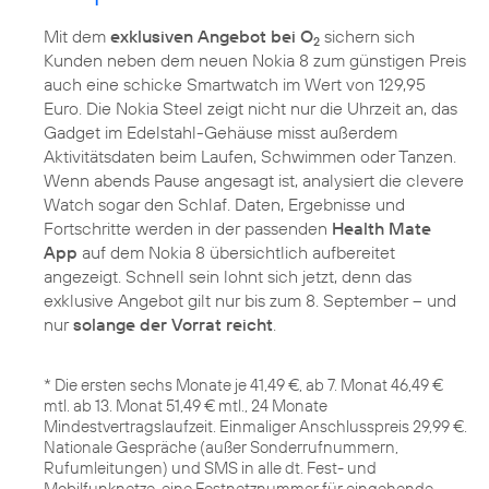
Mit dem
exklusiven Angebot bei O
sichern sich
2
Kunden neben dem neuen Nokia 8 zum günstigen Preis
auch eine schicke Smartwatch im Wert von 129,95
Euro. Die Nokia Steel zeigt nicht nur die Uhrzeit an, das
Gadget im Edelstahl-Gehäuse misst außerdem
Aktivitätsdaten beim Laufen, Schwimmen oder Tanzen.
Wenn abends Pause angesagt ist, analysiert die clevere
Watch sogar den Schlaf. Daten, Ergebnisse und
Fortschritte werden in der passenden
Health Mate
App
auf dem Nokia 8 übersichtlich aufbereitet
angezeigt. Schnell sein lohnt sich jetzt, denn das
exklusive Angebot gilt nur bis zum 8. September – und
nur
solange der Vorrat reicht
.
* Die ersten sechs Monate je 41,49 €, ab 7. Monat 46,49 €
mtl. ab 13. Monat 51,49 € mtl., 24 Monate
Mindestvertragslaufzeit. Einmaliger Anschlusspreis 29,99 €.
Nationale Gespräche (außer Sonderrufnummern,
Rufumleitungen) und SMS in alle dt. Fest- und
Mobilfunknetze, eine Festnetznummer für eingehende