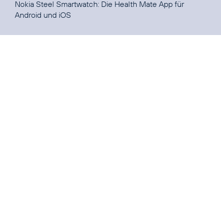
Nokia Steel Smartwatch: Die Health Mate App für
Android
und
iOS