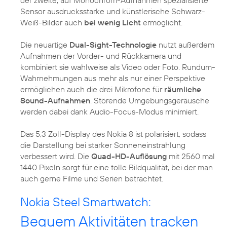
der zweite, auf Monochrom-Aufnahmen spezialisierte
Sensor ausdrucksstarke und künstlerische Schwarz-
Weiß-Bilder auch
bei wenig Licht
ermöglicht.
Die neuartige
Dual-Sight-Technologie
nutzt außerdem
Aufnahmen der Vorder- und Rückkamera und
kombiniert sie wahlweise als Video oder Foto. Rundum-
Wahrnehmungen aus mehr als nur einer Perspektive
ermöglichen auch die drei Mikrofone für
räumliche
Sound-Aufnahmen
. Störende Umgebungsgeräusche
werden dabei dank Audio-Focus-Modus minimiert.
Das 5,3 Zoll-Display des Nokia 8 ist polarisiert, sodass
die Darstellung bei starker Sonneneinstrahlung
verbessert wird. Die
Quad-HD-Auflösung
mit 2560 mal
1440 Pixeln sorgt für eine tolle Bildqualität, bei der man
auch gerne Filme und Serien betrachtet.
Nokia Steel Smartwatch:
Bequem Aktivitäten tracken