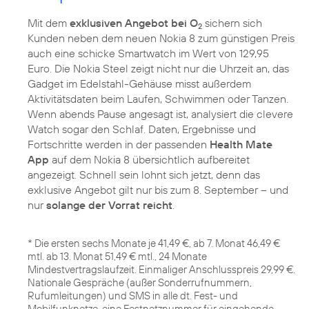
Mit dem
exklusiven Angebot bei O
sichern sich
2
Kunden neben dem neuen Nokia 8 zum günstigen Preis
auch eine schicke Smartwatch im Wert von 129,95
Euro. Die Nokia Steel zeigt nicht nur die Uhrzeit an, das
Gadget im Edelstahl-Gehäuse misst außerdem
Aktivitätsdaten beim Laufen, Schwimmen oder Tanzen.
Wenn abends Pause angesagt ist, analysiert die clevere
Watch sogar den Schlaf. Daten, Ergebnisse und
Fortschritte werden in der passenden
Health Mate
App
auf dem Nokia 8 übersichtlich aufbereitet
angezeigt. Schnell sein lohnt sich jetzt, denn das
exklusive Angebot gilt nur bis zum 8. September – und
nur
solange der Vorrat reicht
.
* Die ersten sechs Monate je 41,49 €, ab 7. Monat 46,49 €
mtl. ab 13. Monat 51,49 € mtl., 24 Monate
Mindestvertragslaufzeit. Einmaliger Anschlusspreis 29,99 €.
Nationale Gespräche (außer Sonderrufnummern,
Rufumleitungen) und SMS in alle dt. Fest- und
Mobilfunknetze, eine Festnetznummer für eingehende