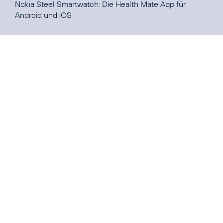
Nokia Steel Smartwatch: Die Health Mate App für
Android
und
iOS