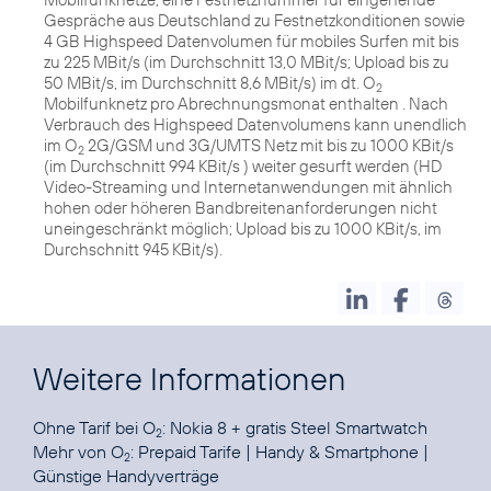
Gespräche aus Deutschland zu Festnetzkonditionen sowie
4 GB Highspeed Datenvolumen für mobiles Surfen mit bis
zu 225 MBit/s (im Durchschnitt 13,0 MBit/s; Upload bis zu
50 MBit/s, im Durchschnitt 8,6 MBit/s) im dt. O
2
Mobilfunknetz pro Abrechnungsmonat enthalten . Nach
Verbrauch des Highspeed Datenvolumens kann unendlich
im O
2G/GSM und 3G/UMTS Netz mit bis zu 1000 KBit/s
2
(im Durchschnitt 994 KBit/s ) weiter gesurft werden (HD
Video-Streaming und Internetanwendungen mit ähnlich
hohen oder höheren Bandbreitenanforderungen nicht
uneingeschränkt möglich; Upload bis zu 1000 KBit/s, im
Durchschnitt 945 KBit/s).
Weitere Informationen
Ohne Tarif bei O
:
Nokia 8 + gratis Steel Smartwatch
2
Mehr von O
:
Prepaid Tarife
|
Handy & Smartphone
|
2
Günstige Handyverträge