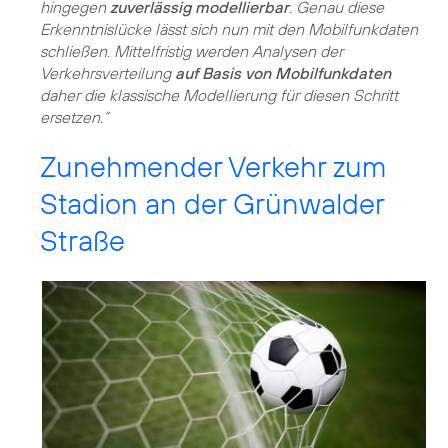
hingegen
zuverlässig modellierbar
. Genau diese
Erkenntnislücke lässt sich nun mit den Mobilfunkdaten
schließen. Mittelfristig werden Analysen der
Verkehrsverteilung
auf Basis von Mobilfunkdaten
daher die klassische Modellierung für diesen Schritt
ersetzen.“
Zunehmender Verkehr zum
Stadion an der Grünwalder
Straße