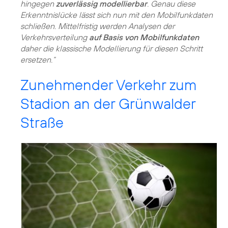
hingegen
zuverlässig modellierbar
. Genau diese
Erkenntnislücke lässt sich nun mit den Mobilfunkdaten
schließen. Mittelfristig werden Analysen der
Verkehrsverteilung
auf Basis von Mobilfunkdaten
daher die klassische Modellierung für diesen Schritt
ersetzen.“
Zunehmender Verkehr zum
Stadion an der Grünwalder
Straße