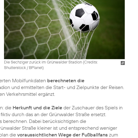
Die Sechziger zurück im Grünwalder Stadion (
Credits:
Shutterstock / BPlanet
)
sierten Mobilfunkdaten
berechneten die
ion und ermittelten die Start- und Zielpunkte der Reisen.
en Verkehrsmittel ergänzt.
n: die
Herkunft und die Ziele
der Zuschauer des Spiels in
fiktiv durch das an der Grünwalder Straße ersetzt.
s berechnen. Dabei berücksichtigten die
Grünwalder Straße kleiner ist und entsprechend weniger
plan die
voraussichtlichen Wege der Fußballfans
zum