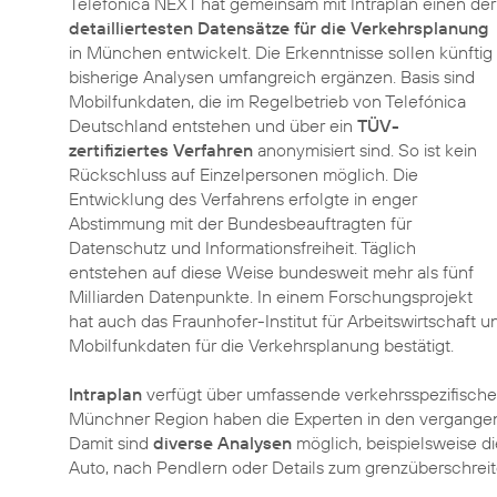
Telefónica NEXT hat gemeinsam mit Intraplan einen der
detailliertesten Datensätze für die Verkehrsplanung
in München entwickelt. Die Erkenntnisse sollen künftig
bisherige Analysen umfangreich ergänzen. Basis sind
Mobilfunkdaten, die im Regelbetrieb von Telefónica
Deutschland entstehen und über ein
TÜV-
zertifiziertes Verfahren
anonymisiert sind. So ist kein
Rückschluss auf Einzelpersonen möglich. Die
Entwicklung des Verfahrens erfolgte in enger
Abstimmung mit der Bundesbeauftragten für
Datenschutz und Informationsfreiheit. Täglich
entstehen auf diese Weise bundesweit mehr als fünf
Milliarden Datenpunkte. In einem Forschungsprojekt
hat auch das Fraunhofer-Institut für Arbeitswirtschaft u
Mobilfunkdaten für die Verkehrsplanung bestätigt.
Intraplan
verfügt über umfassende verkehrsspezifische
Münchner Region haben die Experten in den vergang
Damit sind
diverse Analysen
möglich, beispielsweise d
Auto, nach Pendlern oder Details zum grenzüberschrei