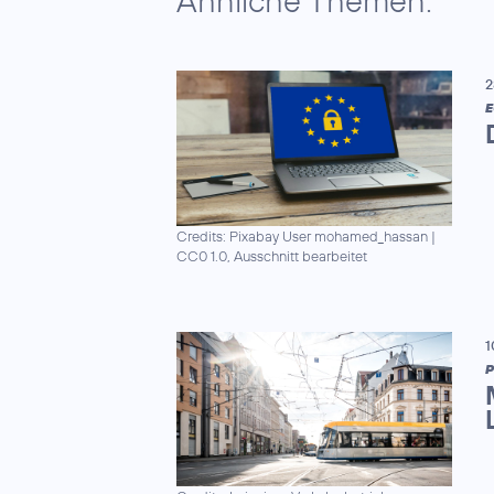
Ähnliche Themen:
2
E
Credits: Pixabay User mohamed_hassan
|
CC0 1.0, Ausschnitt bearbeitet
1
P