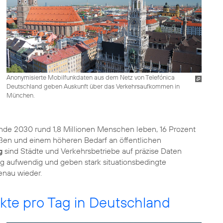
Anonymisierte Mobilfunkdaten aus dem Netz von Telefónica
Deutschland geben Auskunft über das Verkehrsaufkommen in
München.
nde 2030 rund 1,8 Millionen Menschen leben, 16 Prozent
raßen und einem höheren Bedarf an öffentlichen
g
sind Städte und Verkehrsbetriebe auf präzise Daten
ig aufwendig und geben stark situationsbedingte
enau wieder.
kte pro Tag in Deutschland