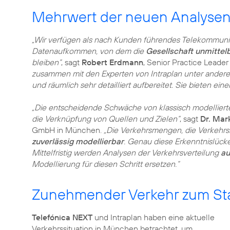
Mehrwert der neuen Analysen 
„Wir verfügen als nach Kunden führendes Telekommunik
Datenaufkommen, von dem die
Gesellschaft unmittelb
bleiben“
, sagt
Robert Erdmann
, Senior Practice Leader
zusammen mit den Experten von Intraplan unter andere
und räumlich sehr detailliert aufbereitet. Sie bieten ein
„Die entscheidende Schwäche von klassisch modellierte
die Verknüpfung von Quellen und Zielen“
, sagt
Dr. Mar
GmbH in München.
„Die Verkehrsmengen, die Verkehrs
zuverlässig modellierbar
. Genau diese Erkenntnislücke
Mittelfristig werden Analysen der Verkehrsverteilung
au
Modellierung für diesen Schritt ersetzen.“
Zunehmender Verkehr zum Sta
Telefónica NEXT
und Intraplan haben eine aktuelle
Verkehrssituation in München betrachtet, um