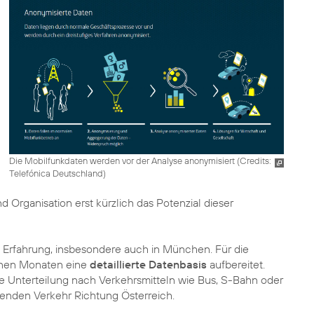
Die Mobilfunkdaten werden vor der Analyse anonymisiert (
Credits:
Telefónica Deutschland
)
nd Organisation erst kürzlich das Potenzial dieser
 Erfahrung, insbesondere auch in München. Für die
enen Monaten eine
detaillierte Datenbasis
aufbereitet.
ie Unterteilung nach Verkehrsmitteln wie Bus, S-Bahn oder
tenden Verkehr Richtung Österreich.