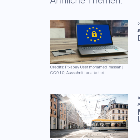
Ähnliche Themen:
2
E
Credits: Pixabay User mohamed_hassan
|
CC0 1.0, Ausschnitt bearbeitet
1
P