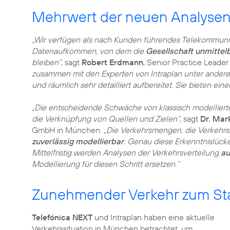
Mehrwert der neuen Analysen 
„Wir verfügen als nach Kunden führendes Telekommunik
Datenaufkommen, von dem die
Gesellschaft unmittelb
bleiben“
, sagt
Robert Erdmann
, Senior Practice Leader
zusammen mit den Experten von Intraplan unter andere
und räumlich sehr detailliert aufbereitet. Sie bieten ein
„Die entscheidende Schwäche von klassisch modellierte
die Verknüpfung von Quellen und Zielen“
, sagt
Dr. Mar
GmbH in München.
„Die Verkehrsmengen, die Verkehrs
zuverlässig modellierbar
. Genau diese Erkenntnislücke
Mittelfristig werden Analysen der Verkehrsverteilung
au
Modellierung für diesen Schritt ersetzen.“
Zunehmender Verkehr zum Sta
Telefónica NEXT
und Intraplan haben eine aktuelle
Verkehrssituation in München betrachtet, um