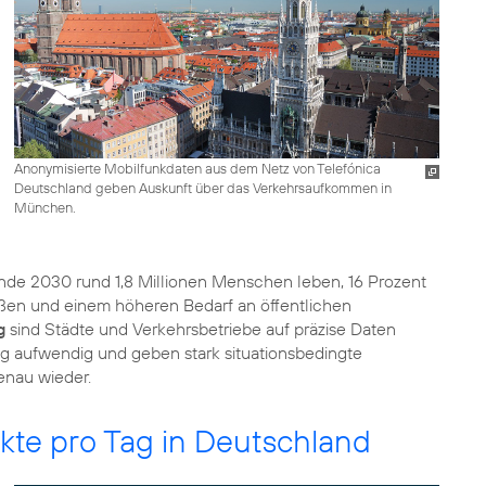
Anonymisierte Mobilfunkdaten aus dem Netz von Telefónica
Deutschland geben Auskunft über das Verkehrsaufkommen in
München.
nde 2030 rund 1,8 Millionen Menschen leben, 16 Prozent
raßen und einem höheren Bedarf an öffentlichen
g
sind Städte und Verkehrsbetriebe auf präzise Daten
ig aufwendig und geben stark situationsbedingte
enau wieder.
kte pro Tag in Deutschland