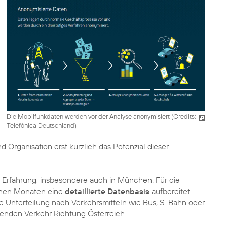
Die Mobilfunkdaten werden vor der Analyse anonymisiert (
Credits:
Telefónica Deutschland
)
nd Organisation erst kürzlich das Potenzial dieser
 Erfahrung, insbesondere auch in München. Für die
enen Monaten eine
detaillierte Datenbasis
aufbereitet.
ie Unterteilung nach Verkehrsmitteln wie Bus, S-Bahn oder
tenden Verkehr Richtung Österreich.