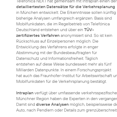
Telefónica NEXT hat gemeinsam mit Intraplan einen der
detailliertesten Datensätze für die Verkehrsplanung
in München entwickelt. Die Erkenntnisse sollen künftig
bisherige Analysen umfangreich ergänzen. Basis sind
Mobilfunkdaten, die im Regelbetrieb von Telefónica
Deutschland entstehen und über ein
TÜV-
zertifiziertes Verfahren
anonymisiert sind. So ist kein
Rückschluss auf Einzelpersonen möglich. Die
Entwicklung des Verfahrens erfolgte in enger
Abstimmung mit der Bundesbeauftragten für
Datenschutz und Informationsfreiheit. Täglich
entstehen auf diese Weise bundesweit mehr als fünf
Milliarden Datenpunkte. In einem Forschungsprojekt
hat auch das Fraunhofer-Institut für Arbeitswirtschaft u
Mobilfunkdaten für die Verkehrsplanung bestätigt.
Intraplan
verfügt über umfassende verkehrsspezifische
Münchner Region haben die Experten in den vergang
Damit sind
diverse Analysen
möglich, beispielsweise d
Auto, nach Pendlern oder Details zum grenzüberschrei