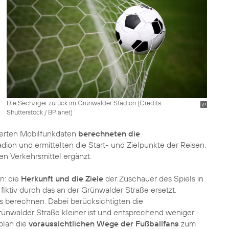
Die Sechziger zurück im Grünwalder Stadion (
Credits:
Shutterstock / BPlanet
)
sierten Mobilfunkdaten
berechneten die
ion und ermittelten die Start- und Zielpunkte der Reisen.
en Verkehrsmittel ergänzt.
n: die
Herkunft und die Ziele
der Zuschauer des Spiels in
fiktiv durch das an der Grünwalder Straße ersetzt.
s berechnen. Dabei berücksichtigten die
Grünwalder Straße kleiner ist und entsprechend weniger
plan die
voraussichtlichen Wege der Fußballfans
zum