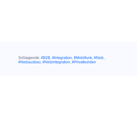
Schlagworte:
#B2B
,
#Integration
,
#Mobilfunk
,
#Netz
,
#Netzausbau
,
#Netzintegration
,
#Privatkunden
Ähnliche Themen:
24. November 2017
NETZTESTS 2017:
Telefónica
Deutschland treibt
Credits: Telefónica