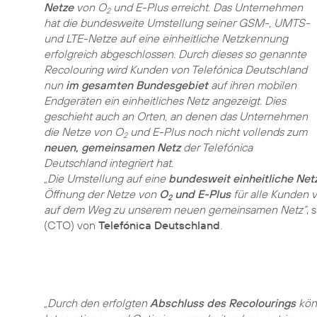
Netze
von O
und E-Plus erreicht. Das Unternehmen
2
hat die bundesweite Umstellung seiner GSM-, UMTS-
und LTE-Netze auf eine einheitliche Netzkennung
erfolgreich abgeschlossen. Durch dieses so genannte
Recolouring wird Kunden von Telefónica Deutschland
nun
im gesamten Bundesgebiet
auf ihren mobilen
Endgeräten ein einheitliches Netz angezeigt. Dies
geschieht auch an Orten, an denen das Unternehmen
die Netze von O
und E-Plus noch nicht vollends zum
2
neuen, gemeinsamen Netz
der Telefónica
Deutschland integriert hat.
„Die Umstellung auf eine
bundesweit einheitliche Ne
Öffnung der Netze von
O
und E-Plus
für alle Kunden v
2
auf dem Weg zu unserem neuen gemeinsamen Netz“
, 
(CTO) von
Telefónica Deutschland
.
„Durch den erfolgten
Abschluss des Recolourings
kön