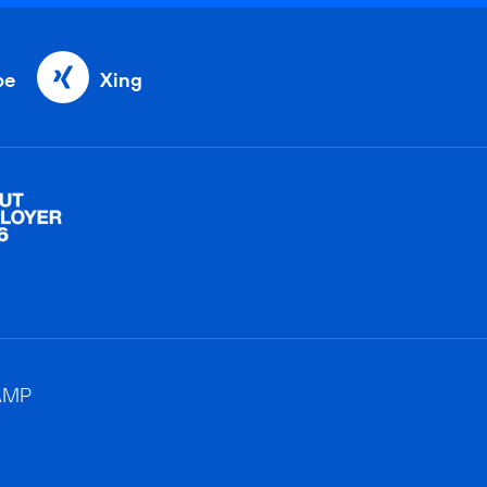
be
Xing
AMP