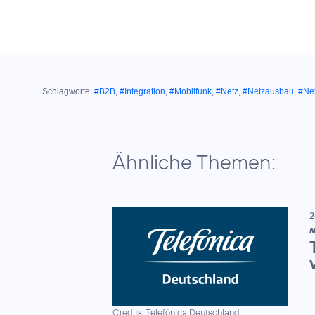
Schlagworte:
#B2B
,
#Integration
,
#Mobilfunk
,
#Netz
,
#Netzausbau
,
#Net
Ähnliche Themen:
2
N
Credits: Telefónica Deutschland