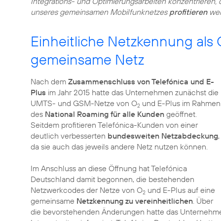
Integrations- und Optimierungsarbeiten konzentrieren,
unseres gemeinsamen Mobilfunknetzes
profitieren
wer
Einheitliche Netzkennung als
gemeinsame Netz
Nach dem
Zusammenschluss von Telefónica und E-
Plus
im Jahr 2015 hatte das Unternehmen zunächst die
UMTS- und GSM-Netze von O
und E-Plus im Rahmen
2
des
National Roaming für alle Kunden
geöffnet.
Seitdem profitieren Telefónica-Kunden von einer
deutlich verbesserten
bundesweiten Netzabdeckung
,
da sie auch das jeweils andere Netz nutzen können.
Im Anschluss an diese Öffnung hat Telefónica
Deutschland damit begonnen, die bestehenden
Netzwerkcodes der Netze von O
und E-Plus auf eine
2
gemeinsame
Netzkennung zu vereinheitlichen
. Über
die bevorstehenden Änderungen hatte das Unternehm