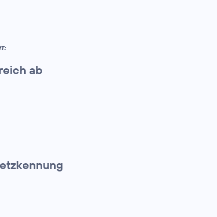
T:
reich ab
 Netzkennung