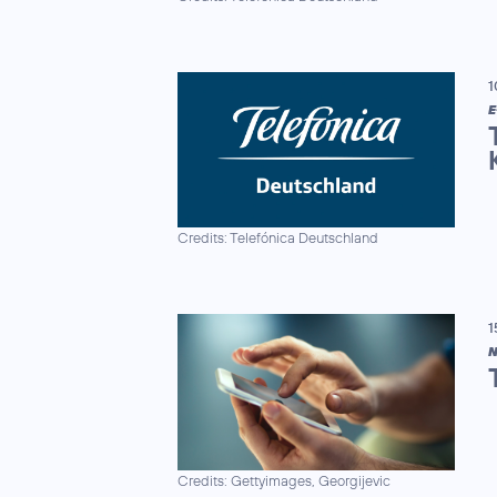
1
E
Credits: Telefónica Deutschland
1
N
Credits: Gettyimages, Georgijevic