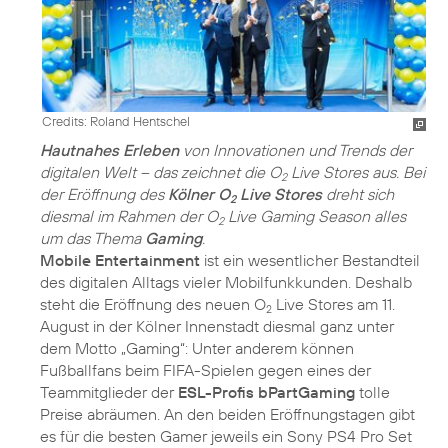
Credits: Roland Hentschel
Hautnahes Erleben
von Innovationen und Trends der
digitalen Welt – das zeichnet die O
Live Stores aus. Bei
2
der Eröffnung des
Kölner O
Live Stores
dreht sich
2
diesmal im Rahmen der O
Live Gaming Season alles
2
um das Thema
Gaming
.
Mobile Entertainment
ist ein wesentlicher Bestandteil
des digitalen Alltags vieler Mobilfunkkunden. Deshalb
steht die Eröffnung des neuen O
Live Stores am 11.
2
August in der Kölner Innenstadt diesmal ganz unter
dem Motto „Gaming“: Unter anderem können
Fußballfans beim FIFA-Spielen gegen eines der
Teammitglieder der
ESL-Profis bPartGaming
tolle
Preise abräumen. An den beiden Eröffnungstagen gibt
es für die besten Gamer jeweils ein Sony PS4 Pro Set