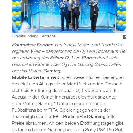
Credits: Roland Hentschel
Hautnahes Erleben
von Innovationen und Trends der
digitalen Welt – das zeichnet die O
Live Stores aus. Bei
2
der Eröffnung des
Kölner O
Live Stores
dreht sich
2
diesmal im Rahmen der O
Live Gaming Season alles
2
um das Thema
Gaming
.
Mobile Entertainment
ist ein wesentlicher Bestandteil
des digitalen Alltags vieler Mobilfunkkunden. Deshalb
steht die Eröffnung des neuen O
Live Stores am 11.
2
August in der Kölner Innenstadt diesmal ganz unter
dem Motto „Gaming“: Unter anderem können
Fußballfans beim FIFA-Spielen gegen eines der
Teammitglieder der
ESL-Profis bPartGaming
tolle
Preise abräumen. An den beiden Eröffnungstagen gibt
es für die besten Gamer jeweils ein Sony PS4 Pro Set