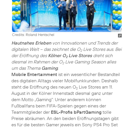
Credits: Roland Hentschel
Hautnahes Erleben
von Innovationen und Trends der
digitalen Welt – das zeichnet die O
Live Stores aus. Bei
2
der Eröffnung des
Kölner O
Live Stores
dreht sich
2
diesmal im Rahmen der O
Live Gaming Season alles
2
um das Thema
Gaming
.
Mobile Entertainment
ist ein wesentlicher Bestandteil
des digitalen Alltags vieler Mobilfunkkunden. Deshalb
steht die Eröffnung des neuen O
Live Stores am 11.
2
August in der Kölner Innenstadt diesmal ganz unter
dem Motto „Gaming“: Unter anderem können
Fußballfans beim FIFA-Spielen gegen eines der
Teammitglieder der
ESL-Profis bPartGaming
tolle
Preise abräumen. An den beiden Eröffnungstagen gibt
es für die besten Gamer jeweils ein Sony PS4 Pro Set