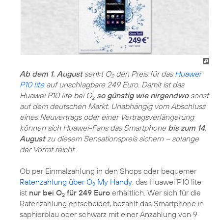
Ab dem 1. August
senkt O
den Preis für das
Huawei
2
P10 lite
auf unschlagbare 249 Euro. Damit ist das
Huawei P10 lite bei O
so günstig wie nirgendwo
sonst
2
auf dem deutschen Markt. Unabhängig vom Abschluss
eines Neuvertrags oder einer Vertragsverlängerung
können sich Huawei-Fans das Smartphone
bis zum 14.
August
zu diesem Sensationspreis sichern – solange
der Vorrat reicht.
Ob per Einmalzahlung in den Shops oder bequemer
Ratenzahlung über O
My Handy
: das Huawei P10 lite
2
ist
nur bei O
für 249 Euro
erhältlich. Wer sich für die
2
Ratenzahlung entscheidet, bezahlt das Smartphone in
saphierblau oder schwarz mit einer Anzahlung von 9