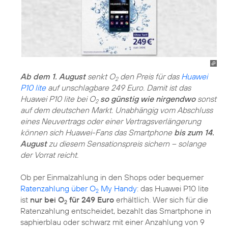
Ab dem 1. August
senkt O
den Preis für das
Huawei
2
P10 lite
auf unschlagbare 249 Euro. Damit ist das
Huawei P10 lite bei O
so günstig wie nirgendwo
sonst
2
auf dem deutschen Markt. Unabhängig vom Abschluss
eines Neuvertrags oder einer Vertragsverlängerung
können sich Huawei-Fans das Smartphone
bis zum 14.
August
zu diesem Sensationspreis sichern – solange
der Vorrat reicht.
Ob per Einmalzahlung in den Shops oder bequemer
Ratenzahlung über O
My Handy
: das Huawei P10 lite
2
ist
nur bei O
für 249 Euro
erhältlich. Wer sich für die
2
Ratenzahlung entscheidet, bezahlt das Smartphone in
saphierblau oder schwarz mit einer Anzahlung von 9