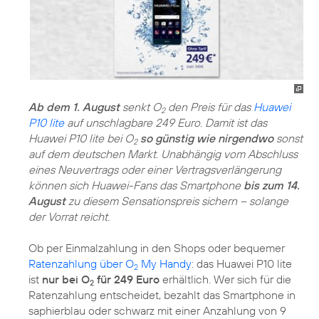
Ab dem 1. August
senkt O
den Preis für das
Huawei
2
P10 lite
auf unschlagbare 249 Euro. Damit ist das
Huawei P10 lite bei O
so günstig wie nirgendwo
sonst
2
auf dem deutschen Markt. Unabhängig vom Abschluss
eines Neuvertrags oder einer Vertragsverlängerung
können sich Huawei-Fans das Smartphone
bis zum 14.
August
zu diesem Sensationspreis sichern – solange
der Vorrat reicht.
Ob per Einmalzahlung in den Shops oder bequemer
Ratenzahlung über O
My Handy
: das Huawei P10 lite
2
ist
nur bei O
für 249 Euro
erhältlich. Wer sich für die
2
Ratenzahlung entscheidet, bezahlt das Smartphone in
saphierblau oder schwarz mit einer Anzahlung von 9