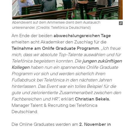
Abendevent auf dem Ammersee dient dem Austausch
untereinander. (
Credits: Telefónica Deutschland
)
Am Ende der beiden
abwechslungsreichen Tage
erhielten acht Akademiker den Zuschlag für die
Teilnahme am Onlife Graduate Programm
.
„Ich freue
mich, dass wir absolute Top-Talente auswählen und für
Telefónica begeistern konnten. Die
jungen zukünftigen
Kollegen
haben nun ein spannendes Onlife Graduate
Programm vor sich und werden sicherlich ihren
Fußabdruck bei Telefónica in den nächsten Jahren
hinterlassen. Das Event war ein tolles Beispiel für die
gute und zielorientierte Zusammenarbeit zwischen den
Fachbereichen und HR“
, erklärt
Christian Sekels
,
Manager Talent & Recruiting bei Telefónica
Deutschland.
Die Online Graduates werden am
2. November in