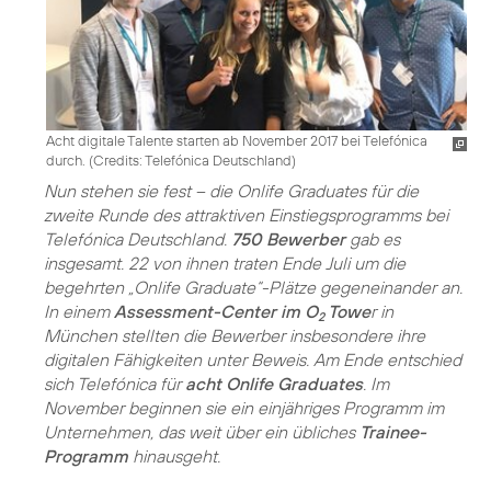
Acht digitale Talente starten ab November 2017 bei Telefónica
durch. (
Credits: Telefónica Deutschland
)
Nun stehen sie fest – die Onlife Graduates für die
zweite Runde des attraktiven Einstiegsprogramms bei
Telefónica Deutschland.
750 Bewerber
gab es
insgesamt. 22 von ihnen traten Ende Juli um die
begehrten „Onlife Graduate“-Plätze gegeneinander an.
In einem
Assessment-Center im O
Towe
r in
2
München stellten die Bewerber insbesondere ihre
digitalen Fähigkeiten unter Beweis. Am Ende entschied
sich Telefónica für
acht Onlife Graduates
. Im
November beginnen sie ein einjähriges Programm im
Unternehmen, das weit über ein übliches
Trainee-
Programm
hinausgeht.