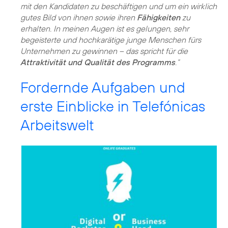
mit den Kandidaten zu beschäftigen und um ein wirklich
gutes Bild von ihnen sowie ihren
Fähigkeiten
zu
erhalten. In meinen Augen ist es gelungen, sehr
begeisterte und hochkarätige junge Menschen fürs
Unternehmen zu gewinnen – das spricht für die
Attraktivität und Qualität des Programms
.“
Fordernde Aufgaben und
erste Einblicke in Telefónicas
Arbeitswelt