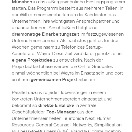
München
in das außergewöhnliche Einstiegsprogramm
starten. Das Programm besteht aus mehreren Teilen: In
der Willkommenswoche lernen die Kandidaten das
Unternehmen, ihre wichtigsten Ansprechpartner und
einander kennen. Anschließend folgt eine
dreimonatige Einarbeitungszeit
im festzugewiesenen
Unternehmensbereich. Als nächstes geht es für drei
Wochen gemeinsam zu Telefónicas Startup-
Accelerator Wayra. Diese Zeit wird dafür genutzt, eine
eigene Projektidee
zu entwickeln. Nach der
Projektauftaktphase werden die Onlife Graduates
einmal wöchentlich bei Wayra im Einsatz sein und dort
an ihrem
gemeinsamen Projek
t arbeiten.
Parallel dazu wird jeder Jobeinsteiger in einem
konkreten Unternehmensbereich eingesetzt und
bekommt so
direkte Einblicke
in zentrale
Geschäftsfelder.
Top-Manager
aus den
Unternehmenseinheiten Telefónica Next, Human
Resources, General Counsel, Networks, Simplification,
Business-to-Business (B2B), Brand & Communication,