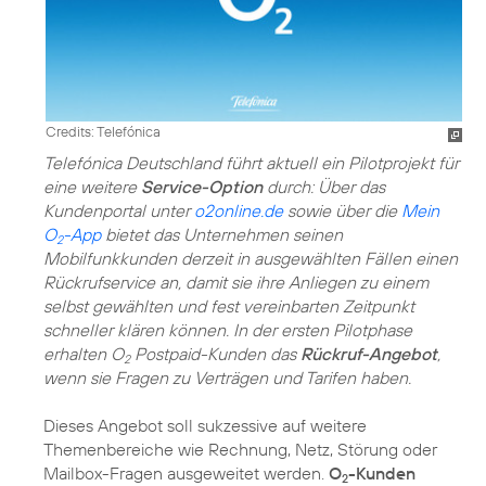
Credits: Telefónica
Telefónica Deutschland führt aktuell ein Pilotprojekt für
eine weitere
Service-Option
durch: Über das
Kundenportal unter
o2online.de
sowie über die
Mein
O
-App
bietet das Unternehmen seinen
2
Mobilfunkkunden derzeit in ausgewählten Fällen einen
Rückrufservice an, damit sie ihre Anliegen zu einem
selbst gewählten und fest vereinbarten Zeitpunkt
schneller klären können. In der ersten Pilotphase
erhalten O
Postpaid-Kunden das
Rückruf-Angebot
,
2
wenn sie Fragen zu Verträgen und Tarifen haben.
Dieses Angebot soll sukzessive auf weitere
Themenbereiche wie Rechnung, Netz, Störung oder
Mailbox-Fragen ausgeweitet werden.
O
-Kunden
2