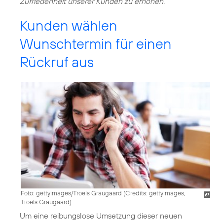
Zufriedenheit unserer Kunden zu erhöhen.“
Kunden wählen
Wunschtermin für einen
Rückruf aus
Foto: gettyimages/Troels Graugaard (
Credits: gettyimages,
Troels Graugaard
)
Um eine reibungslose Umsetzung dieser neuen