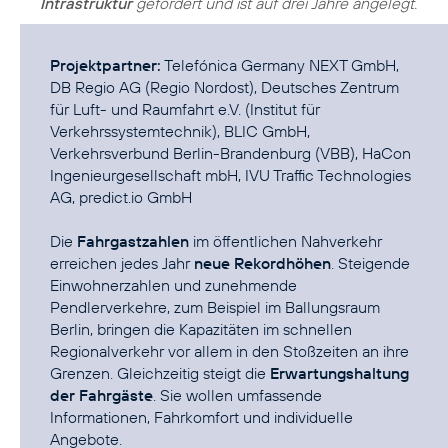
Intrastruktur
gefördert und ist auf drei Jahre angelegt.
Projektpartner:
Telefónica Germany NEXT GmbH,
DB Regio AG (Regio Nordost), Deutsches Zentrum
für Luft- und Raumfahrt e.V. (Institut für
Verkehrssystemtechnik), BLIC GmbH,
Verkehrsverbund Berlin-Brandenburg (VBB), HaCon
Ingenieurgesellschaft mbH, IVU Traffic Technologies
AG, predict.io GmbH
Die
Fahrgastzahlen
im öffentlichen Nahverkehr
erreichen jedes Jahr
neue Rekordhöhen
. Steigende
Einwohnerzahlen und zunehmende
Pendlerverkehre, zum Beispiel im Ballungsraum
Berlin, bringen die Kapazitäten im schnellen
Regionalverkehr vor allem in den Stoßzeiten an ihre
Grenzen. Gleichzeitig steigt die
Erwartungshaltung
der Fahrgäste
. Sie wollen umfassende
Informationen, Fahrkomfort und individuelle
Angebote.