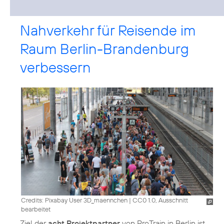
Nahverkehr für Reisende im
Raum Berlin-Brandenburg
verbessern
Credits: Pixabay User 3D_maennchen
|
CC0 1.0, Ausschnitt
bearbeitet
Ziel der
acht Projektpartner
von ProTrain in Berlin ist