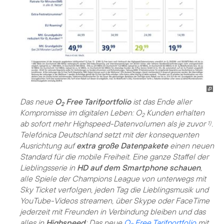
Das neue
O
Free Tarifportfolio
ist das Ende aller
2
Kompromisse im digitalen Leben: O
Kunden erhalten
2
ab sofort mehr Highspeed-Datenvolumen als je zuvor
.
1)
Telefónica Deutschland setzt mit der konsequenten
Ausrichtung auf
extra große Datenpakete
einen neuen
Standard für die mobile Freiheit. Eine ganze Staffel der
Lieblingsserie in
HD auf dem Smartphone schauen
,
alle Spiele der Champions League von unterwegs mit
Sky Ticket verfolgen, jeden Tag die Lieblingsmusik und
YouTube-Videos streamen, über Skype oder FaceTime
jederzeit mit Freunden in Verbindung bleiben und das
alles in
Highspeed
: Das neue
O
Free Tarifportfolio
mit