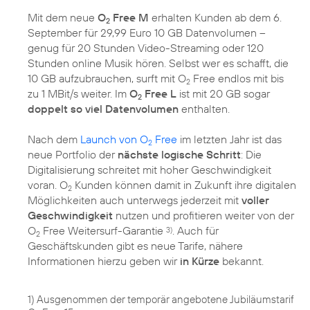
Mit dem neue
O
Free M
erhalten Kunden ab dem 6.
2
September für 29,99 Euro 10 GB Datenvolumen –
genug für 20 Stunden Video-Streaming oder 120
Stunden online Musik hören. Selbst wer es schafft, die
10 GB aufzubrauchen, surft mit O
Free endlos mit bis
2
zu 1 MBit/s weiter. Im
O
Free L
ist mit 20 GB sogar
2
doppelt so viel Datenvolumen
enthalten.
Nach dem
Launch von O
Free
im letzten Jahr ist das
2
neue Portfolio der
nächste logische Schritt
: Die
Digitalisierung schreitet mit hoher Geschwindigkeit
voran. O
Kunden können damit in Zukunft ihre digitalen
2
Möglichkeiten auch unterwegs jederzeit mit
voller
Geschwindigkeit
nutzen und profitieren weiter von der
O
Free Weitersurf-Garantie
. Auch für
3)
2
Geschäftskunden gibt es neue Tarife, nähere
Informationen hierzu geben wir
in Kürze
bekannt.
1) Ausgenommen der temporär angebotene Jubiläumstarif