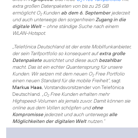
2
extra großen Datenpaketen von bis zu 25 GB
ermöglicht O
Kunden
ab dem 6. September
jederzeit
2
und auch unterwegs den sorgenfreien
Zugang in die
digitale Welt
– ohne ständige Suche nach einem
WLAN-Hotspot.
„Telefónica Deutschland ist der erste Mobilfunkanbieter,
der sein Tarifportfolio so konsequent auf
extra große
Datenpakete
ausrichtet und diese auch
bezahlbar
macht. Das ist ein echter Quantensprung für unsere
Kunden. Wir setzen mit dem neuen O
Free Portfolio
2
einen neuen Standard für die mobile Freiheit“,
sagt
Markus Haas
, Vorstandsvorsitzender von Telefónica
Deutschland.
„O
Free Kunden erhalten mehr
2
Highspeed-Volumen als jemals zuvor. Damit können sie
online aus dem Vollen schöpfen und
ohne
Kompromisse
jederzeit und auch unterwegs
alle
Möglichkeiten der digitalen Welt
nutzen.“