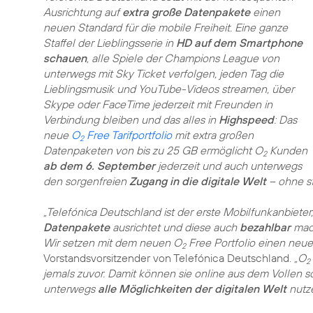
Ausrichtung auf
extra große Datenpakete
einen
neuen Standard für die mobile Freiheit. Eine ganze
Staffel der Lieblingsserie in
HD auf dem Smartphone
schauen
, alle Spiele der Champions League von
unterwegs mit Sky Ticket verfolgen, jeden Tag die
Lieblingsmusik und YouTube-Videos streamen, über
Skype oder FaceTime jederzeit mit Freunden in
Verbindung bleiben und das alles in
Highspeed
: Das
neue
O
Free Tarifportfolio
mit extra großen
2
Datenpaketen von bis zu 25 GB ermöglicht O
Kunden
2
ab dem 6. September
jederzeit und auch unterwegs
den sorgenfreien
Zugang in die digitale Welt
– ohne s
„Telefónica Deutschland ist der erste Mobilfunkanbieter,
Datenpakete
ausrichtet und diese auch
bezahlbar
mach
Wir setzen mit dem neuen O
Free Portfolio einen neuen
2
Vorstandsvorsitzender von Telefónica Deutschland.
„O
2
jemals zuvor. Damit können sie online aus dem Vollen
unterwegs
alle Möglichkeiten der digitalen Welt
nutze