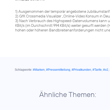
1) Ausgenommen der temporär angebotene Jubiläumstarif
2) GfK Crossmedia Visualizer „Online-Video Konsum in Deut
3) Nach Verbrauch des Highspeed-Datenvolumens kann u
KBit/s (im Durchschnitt 994 KBit/s) weiter gesurft werd
hohen oder höheren Bandbreitenanforderungen nicht une
Schlagworte:
#Marken
,
#Pressemitteilung
,
#Privatkunden
,
#Tarife
,
#o2
,
Ähnliche Themen: