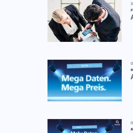
3
F
0
M
0
M