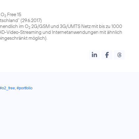
 O
Free 15
2
schland“ (29.6.2017)
nendlich im O
2G/GSM und 3G/UMTS Netz mit bis zu 1000
2
en (HD-Video-Streaming und Internetanwendungen mit ähnlich
ingeschränkt möglich).
#o2_free
,
#portfolio