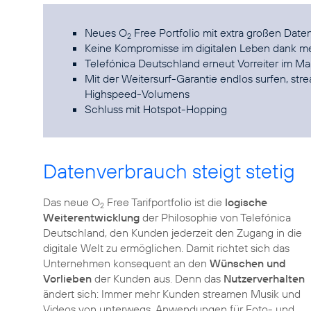
Neues O
Free Portfolio mit extra großen Date
2
Keine Kompromisse im digitalen Leben dank me
Telefónica Deutschland erneut Vorreiter im Ma
Mit der Weitersurf-Garantie endlos surfen, s
Highspeed-Volumens
Schluss mit Hotspot-Hopping
Datenverbrauch steigt stetig
Das neue O
Free Tarifportfolio ist die
logische
2
Weiterentwicklung
der Philosophie von Telefónica
Deutschland, den Kunden jederzeit den Zugang in die
digitale Welt zu ermöglichen. Damit richtet sich das
Unternehmen konsequent an den
Wünschen und
Vorlieben
der Kunden aus. Denn das
Nutzerverhalten
ändert sich: Immer mehr Kunden streamen Musik und
Videos von unterwegs, Anwendungen für Foto- und