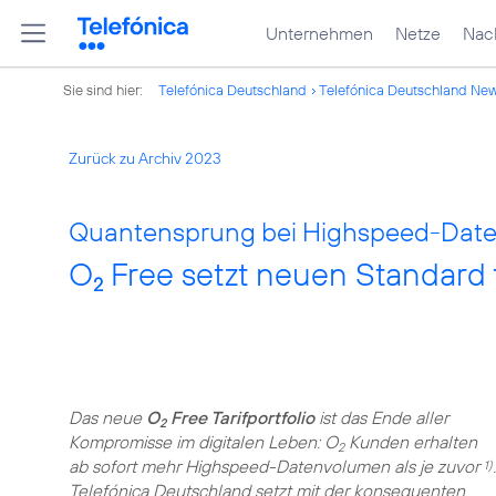
Unternehmen
Netze
Nach
Sie sind hier:
Telefónica Deutschland
Telefónica Deutschland Ne
Zurück zu Archiv 2023
Quantensprung bei Highspeed-Dat
O
Free setzt neuen Standard f
2
Das neue
O
Free Tarifportfolio
ist das Ende aller
2
Kompromisse im digitalen Leben: O
Kunden erhalten
2
ab sofort mehr Highspeed-Datenvolumen als je zuvor
.
1)
Telefónica Deutschland setzt mit der konsequenten