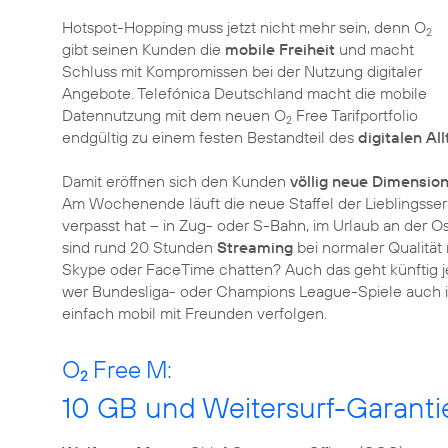
Hotspot-Hopping muss jetzt nicht mehr sein, denn O
2
gibt seinen Kunden die
mobile Freiheit
und macht
Schluss mit Kompromissen bei der Nutzung digitaler
Angebote. Telefónica Deutschland macht die mobile
Datennutzung mit dem neuen O
Free Tarifportfolio
2
endgültig zu einem festen Bestandteil des
digitalen Al
Damit eröffnen sich den Kunden
völlig neue Dimensio
Am Wochenende läuft die neue Staffel der Lieblingsseri
verpasst hat – in Zug- oder S-Bahn, im Urlaub an der Os
sind rund 20 Stunden
Streaming
bei normaler Qualitä
Skype oder FaceTime chatten? Auch das geht künftig 
wer Bundesliga- oder Champions League-Spiele auch im 
einfach mobil mit Freunden verfolgen.
O
Free M:
2
10 GB und Weitersurf-Garanti