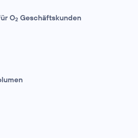
für O
Geschäftskunden
2
olumen