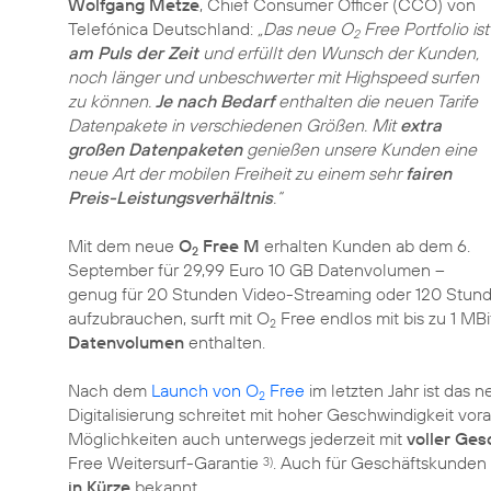
Wolfgang Metze
, Chief Consumer Officer (CCO) von
Telefónica Deutschland:
„Das neue O
Free Portfolio ist
2
am Puls der Zeit
und erfüllt den Wunsch der Kunden,
noch länger und unbeschwerter mit Highspeed surfen
zu können.
Je nach Bedarf
enthalten die neuen Tarife
Datenpakete in verschiedenen Größen. Mit
extra
großen Datenpaketen
genießen unsere Kunden eine
neue Art der mobilen Freiheit zu einem sehr
fairen
Preis-Leistungsverhältnis
.“
Mit dem neue
O
Free M
erhalten Kunden ab dem 6.
2
September für 29,99 Euro 10 GB Datenvolumen –
genug für 20 Stunden Video-Streaming oder 120 Stunden
aufzubrauchen, surft mit O
Free endlos mit bis zu 1 MBi
2
Datenvolumen
enthalten.
Nach dem
Launch von O
Free
im letzten Jahr ist das n
2
Digitalisierung schreitet mit hoher Geschwindigkeit vor
Möglichkeiten auch unterwegs jederzeit mit
voller Ges
Free Weitersurf-Garantie
. Auch für Geschäftskunden g
3)
in Kürze
bekannt.