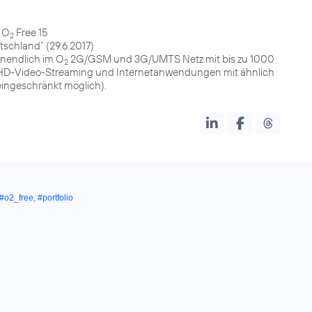
 O
Free 15
2
schland“ (29.6.2017)
nendlich im O
2G/GSM und 3G/UMTS Netz mit bis zu 1000
2
en (HD-Video-Streaming und Internetanwendungen mit ähnlich
ingeschränkt möglich).
#o2_free
,
#portfolio