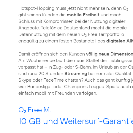
Hotspot-Hopping muss jetzt nicht mehr sein, denn O
2
gibt seinen Kunden die
mobile Freiheit
und macht
Schluss mit Kompromissen bei der Nutzung digitaler
Angebote. Telefónica Deutschland macht die mobile
Datennutzung mit dem neuen O
Free Tarifportfolio
2
endgültig zu einem festen Bestandteil des
digitalen Al
Damit eröffnen sich den Kunden
völlig neue Dimensio
Am Wochenende läuft die neue Staffel der Lieblingsseri
verpasst hat – in Zug- oder S-Bahn, im Urlaub an der Os
sind rund 20 Stunden
Streaming
bei normaler Qualitä
Skype oder FaceTime chatten? Auch das geht künftig 
wer Bundesliga- oder Champions League-Spiele auch im 
einfach mobil mit Freunden verfolgen.
O
Free M:
2
10 GB und Weitersurf-Garanti