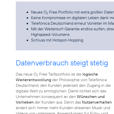
Neues O
Free Portfolio mit extra großen Date
2
Keine Kompromisse im digitalen Leben dank me
Telefónica Deutschland erneut Vorreiter im Ma
Mit der Weitersurf-Garantie endlos surfen, s
Highspeed-Volumens
Schluss mit Hotspot-Hopping
Datenverbrauch steigt stetig
Das neue O
Free Tarifportfolio ist die
logische
2
Weiterentwicklung
der Philosophie von Telefónica
Deutschland, den Kunden jederzeit den Zugang in die
digitale Welt zu ermöglichen. Damit richtet sich das
Unternehmen konsequent an den
Wünschen und
Vorlieben
der Kunden aus. Denn das
Nutzerverhalten
ändert sich: Immer mehr Kunden streamen Musik und
Videos von unterwegs, Anwendungen für Foto- und