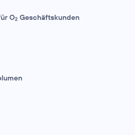
für O
Geschäftskunden
2
olumen