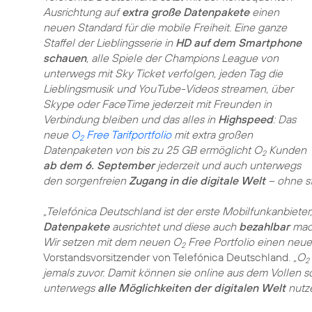
Ausrichtung auf
extra große Datenpakete
einen
neuen Standard für die mobile Freiheit. Eine ganze
Staffel der Lieblingsserie in
HD auf dem Smartphone
schauen
, alle Spiele der Champions League von
unterwegs mit Sky Ticket verfolgen, jeden Tag die
Lieblingsmusik und YouTube-Videos streamen, über
Skype oder FaceTime jederzeit mit Freunden in
Verbindung bleiben und das alles in
Highspeed
: Das
neue
O
Free Tarifportfolio
mit extra großen
2
Datenpaketen von bis zu 25 GB ermöglicht O
Kunden
2
ab dem 6. September
jederzeit und auch unterwegs
den sorgenfreien
Zugang in die digitale Welt
– ohne s
„Telefónica Deutschland ist der erste Mobilfunkanbieter,
Datenpakete
ausrichtet und diese auch
bezahlbar
mach
Wir setzen mit dem neuen O
Free Portfolio einen neuen
2
Vorstandsvorsitzender von Telefónica Deutschland.
„O
2
jemals zuvor. Damit können sie online aus dem Vollen
unterwegs
alle Möglichkeiten der digitalen Welt
nutze