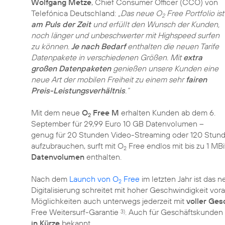
Wolfgang Metze
, Chief Consumer Officer (CCO) von
Telefónica Deutschland:
„Das neue O
Free Portfolio ist
2
am Puls der Zeit
und erfüllt den Wunsch der Kunden,
noch länger und unbeschwerter mit Highspeed surfen
zu können.
Je nach Bedarf
enthalten die neuen Tarife
Datenpakete in verschiedenen Größen. Mit
extra
großen Datenpaketen
genießen unsere Kunden eine
neue Art der mobilen Freiheit zu einem sehr
fairen
Preis-Leistungsverhältnis
.“
Mit dem neue
O
Free M
erhalten Kunden ab dem 6.
2
September für 29,99 Euro 10 GB Datenvolumen –
genug für 20 Stunden Video-Streaming oder 120 Stunden
aufzubrauchen, surft mit O
Free endlos mit bis zu 1 MBi
2
Datenvolumen
enthalten.
Nach dem
Launch von O
Free
im letzten Jahr ist das n
2
Digitalisierung schreitet mit hoher Geschwindigkeit vor
Möglichkeiten auch unterwegs jederzeit mit
voller Ges
Free Weitersurf-Garantie
. Auch für Geschäftskunden g
3)
in Kürze
bekannt.