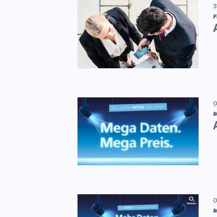
3
F
0
M
0
M