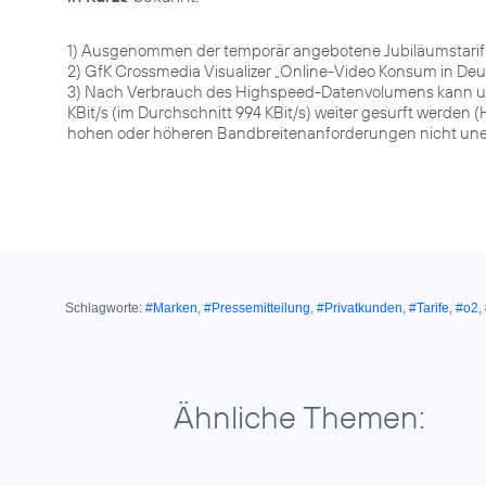
1) Ausgenommen der temporär angebotene Jubiläumstarif
2) GfK Crossmedia Visualizer „Online-Video Konsum in Deut
3) Nach Verbrauch des Highspeed-Datenvolumens kann u
KBit/s (im Durchschnitt 994 KBit/s) weiter gesurft werd
hohen oder höheren Bandbreitenanforderungen nicht une
Schlagworte:
#Marken
,
#Pressemitteilung
,
#Privatkunden
,
#Tarife
,
#o2
,
Ähnliche Themen: