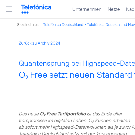
Unternehmen
Netze
Nach
Sie sind hier:
Telefónica Deutschland
Telefónica Deutschland Ne
Zurück zu Archiv 2024
Quantensprung bei Highspeed-Dat
O
Free setzt neuen Standard f
2
Das neue
O
Free Tarifportfolio
ist das Ende aller
2
Kompromisse im digitalen Leben: O
Kunden erhalten
2
ab sofort mehr Highspeed-Datenvolumen als je zuvor
.
1)
Telefónica Deutschland setzt mit der konsequenten