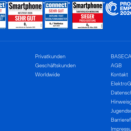
Privatkunden
BASEC
Geschäftskunden
AGB
Worldwide
Kontakt
ElektroG
Datensc
Hinweis
Jugends
Barrieref
Impress