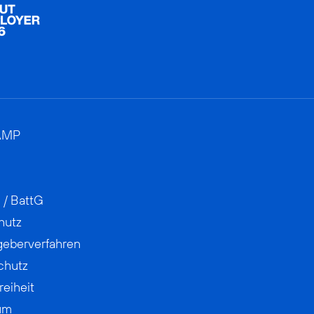
AMP
 / BattG
hutz
geberverfahren
chutz
reiheit
um