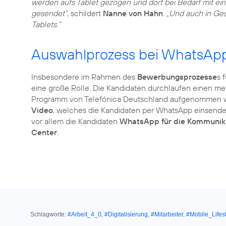
werden aufs Tablet gezogen und dort bei Bedarf mit ei
gesendet“
, schildert
Nanne von Hahn
.
„Und auch in Ge
Tablets.“
Auswahlprozess bei WhatsAp
Insbesondere im Rahmen des
Bewerbungsprozesse
s 
eine große Rolle. Die Kandidaten durchlaufen einen meh
Programm von Telefónica Deutschland aufgenommen wer
Video
, welches die Kandidaten per WhatsApp einsende
vor allem die Kandidaten
WhatsApp für die Kommunik
Center
.
Schlagworte:
#Arbeit_4_0
,
#Digitalisierung
,
#Mitarbeiter
,
#Mobile_Lifes