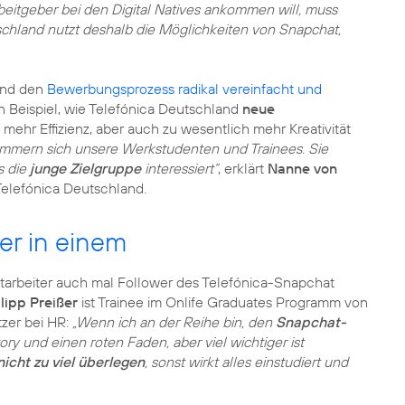
eitgeber bei den Digital Natives ankommen will, muss
schland nutzt deshalb die Möglichkeiten von Snapchat,
and den
Bewerbungsprozess radikal vereinfacht und
in Beispiel, wie Telefónica Deutschland
neue
 mehr Effizienz, aber auch zu wesentlich mehr Kreativität
mmern sich unsere Werkstudenten und Trainees. Sie
s die
junge Zielgruppe
interessiert“
, erklärt
Nanne von
Telefónica Deutschland.
er in einem
arbeiter auch mal Follower des Telefónica-Snapchat
lipp Preißer
ist Trainee im Onlife Graduates Programm von
tzer bei HR:
„Wenn ich an der Reihe bin, den
Snapchat-
ry und einen roten Faden, aber viel wichtiger ist
nicht zu viel überlegen
, sonst wirkt alles einstudiert und