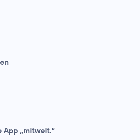
hen
e App „mitwelt.“