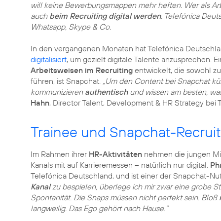
will keine Bewerbungsmappen mehr heften. Wer als Arb
auch
beim Recruiting digital werden
. Telefónica Deut
Whatsapp, Skype & Co.
In den vergangenen Monaten hat Telefónica Deutschl
digitalisiert
, um gezielt digitale Talente anzusprechen. E
Arbeitsweisen im Recruiting
entwickelt, die sowohl zu
führen, ist Snapchat.
„Um den Content bei Snapchat kü
kommunizieren
authentisch
und wissen am besten, wa
Hahn
, Director Talent, Development & HR Strategy bei 
Trainee und Snapchat-Recruit
Im Rahmen ihrer
HR-Aktivitäten
nehmen die jungen Mit
Kanals mit auf Karrieremessen – natürlich nur digital.
Phi
Telefónica Deutschland, und ist einer der Snapchat-Nu
Kanal
zu bespielen, überlege ich mir zwar eine grobe Sto
Spontanität. Die Snaps müssen nicht perfekt sein. Bloß
langweilig. Das Ego gehört nach Hause."