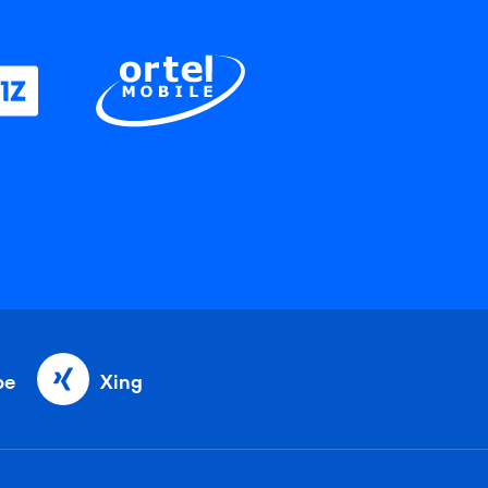
be
Xing