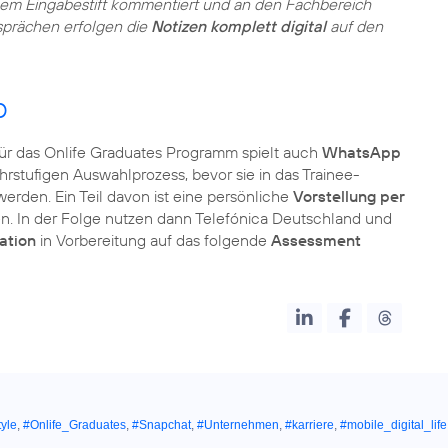
nem Eingabestift kommentiert und an den Fachbereich
sprächen erfolgen die
Notizen komplett digital
auf den
p
für das Onlife Graduates Programm spielt auch
WhatsApp
rstufigen Auswahlprozess, bevor sie in das Trainee-
den. Ein Teil davon ist eine persönliche
Vorstellung per
n. In der Folge nutzen dann Telefónica Deutschland und
ation
in Vorbereitung auf das folgende
Assessment
tyle
,
#Onlife_Graduates
,
#Snapchat
,
#Unternehmen
,
#karriere
,
#mobile_digital_life