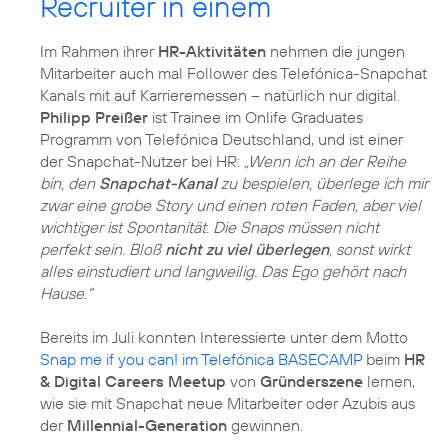
Recruiter in einem
Im Rahmen ihrer
HR-Aktivitäten
nehmen die jungen
Mitarbeiter auch mal Follower des Telefónica-Snapchat
Kanals mit auf Karrieremessen – natürlich nur digital.
Philipp Preißer
ist Trainee im Onlife Graduates
Programm von Telefónica Deutschland, und ist einer
der Snapchat-Nutzer bei HR:
„Wenn ich an der Reihe
bin, den
Snapchat-Kanal
zu bespielen, überlege ich mir
zwar eine grobe Story und einen roten Faden, aber viel
wichtiger ist Spontanität. Die Snaps müssen nicht
perfekt sein. Bloß
nicht zu viel überlegen
, sonst wirkt
alles einstudiert und langweilig. Das Ego gehört nach
Hause."
Bereits im Juli konnten Interessierte unter dem Motto
Snap me if you can! im Telefónica BASECAMP
beim
HR
& Digital Careers Meetup
von
Gründerszene
lernen,
wie sie mit Snapchat neue Mitarbeiter oder Azubis aus
der
Millennial-Generation
gewinnen.