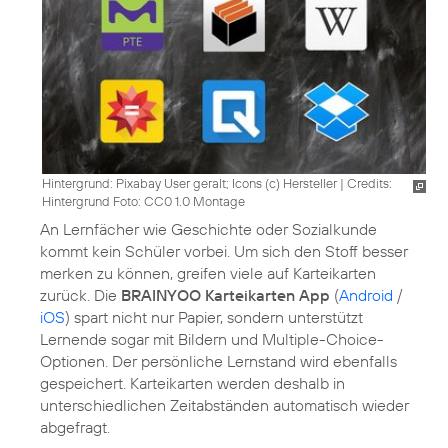
Hintergrund: Pixabay User geralt; Icons (c) Hersteller
|
Credits:
Hintergrund Foto: CC0 1.0 Montage
An Lernfächer wie Geschichte oder Sozialkunde
kommt kein Schüler vorbei. Um sich den Stoff besser
merken zu können, greifen viele auf Karteikarten
zurück. Die
BRAINYOO Karteikarten App
(
Android
/
iOS
) spart nicht nur Papier, sondern unterstützt
Lernende sogar mit Bildern und Multiple-Choice-
Optionen. Der persönliche Lernstand wird ebenfalls
gespeichert. Karteikarten werden deshalb in
unterschiedlichen Zeitabständen automatisch wieder
abgefragt.