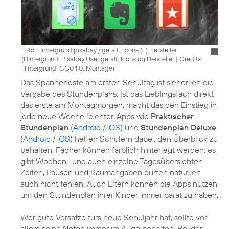
Foto: Hintergrund pixabay / geralt ; Icons (c) Hersteller
(
Hintergrund: Pixabay User geralt; Icons (c) Hersteller
|
Credits:
Hintergrund: CC0 1.0, Montage
)
Das Spannendste am ersten Schultag ist sicherlich die
Vergabe des Stundenplans. Ist das Lieblingsfach direkt
das erste am Montagmorgen, macht das den Einstieg in
jede neue Woche leichter. Apps wie
Praktischer
Stundenplan
(
Android
/
iOS
) und
Stundenplan Deluxe
(
Android
/
iOS
) helfen Schülern dabei, den Überblick zu
behalten. Fächer können farblich hinterlegt werden, es
gibt Wochen- und auch einzelne Tagesübersichten.
Zeiten, Pausen und Raumangaben dürfen natürlich
auch nicht fehlen. Auch Eltern können die Apps nutzen,
um den Stundenplan ihrer Kinder immer parat zu haben.
Wer gute Vorsätze fürs neue Schuljahr hat, sollte vor
allem seine Noten immer im Auge behalten. Bei der