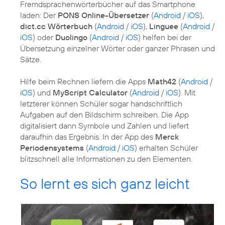
Fremdsprachenwörterbücher auf das Smartphone
laden: Der
PONS Online-Übersetzer
(
Android
/
iOS
),
dict.cc Wörterbuch
(
Android
/
iOS
),
Linguee
(
Android
/
iOS
) oder
Duolingo
(
Android
/
iOS
) helfen bei der
Übersetzung einzelner Wörter oder ganzer Phrasen und
Sätze.
Hilfe beim Rechnen liefern die Apps
Math42
(
Android
/
iOS
) und
MyScript Calculator
(
Android
/
iOS
). Mit
letzterer können Schüler sogar handschriftlich
Aufgaben auf den Bildschirm schreiben. Die App
digitalisiert dann Symbole und Zahlen und liefert
daraufhin das Ergebnis. In der App des
Merck
Periodensystems
(
Android
/
iOS
) erhalten Schüler
blitzschnell alle Informationen zu den Elementen.
So lernt es sich ganz leicht