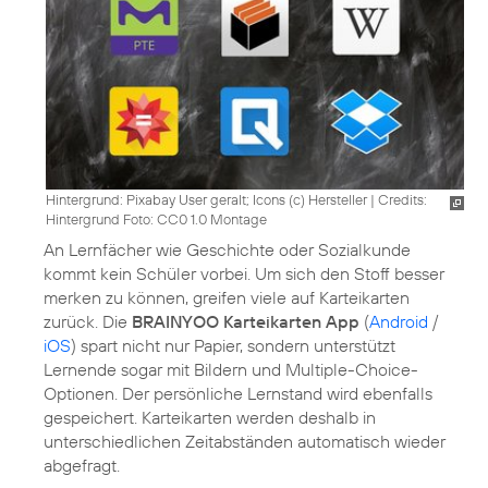
Hintergrund: Pixabay User geralt; Icons (c) Hersteller
|
Credits:
Hintergrund Foto: CC0 1.0 Montage
An Lernfächer wie Geschichte oder Sozialkunde
kommt kein Schüler vorbei. Um sich den Stoff besser
merken zu können, greifen viele auf Karteikarten
zurück. Die
BRAINYOO Karteikarten App
(
Android
/
iOS
) spart nicht nur Papier, sondern unterstützt
Lernende sogar mit Bildern und Multiple-Choice-
Optionen. Der persönliche Lernstand wird ebenfalls
gespeichert. Karteikarten werden deshalb in
unterschiedlichen Zeitabständen automatisch wieder
abgefragt.