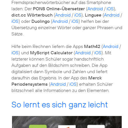
Fremdsprachenwörterbücher auf das Smartphone
laden: Der
PONS Online-Übersetzer
(
Android
/
iOS
),
dict.cc Wörterbuch
(
Android
/
iOS
),
Linguee
(
Android
/
iOS
) oder
Duolingo
(
Android
/
iOS
) helfen bei der
Übersetzung einzelner Wörter oder ganzer Phrasen und
Sätze.
Hilfe beim Rechnen liefern die Apps
Math42
(
Android
/
iOS
) und
MyScript Calculator
(
Android
/
iOS
). Mit
letzterer können Schüler sogar handschriftlich
Aufgaben auf den Bildschirm schreiben. Die App
digitalisiert dann Symbole und Zahlen und liefert
daraufhin das Ergebnis. In der App des
Merck
Periodensystems
(
Android
/
iOS
) erhalten Schüler
blitzschnell alle Informationen zu den Elementen.
So lernt es sich ganz leicht