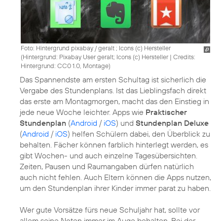
Foto: Hintergrund pixabay / geralt ; Icons (c) Hersteller
(
Hintergrund: Pixabay User geralt; Icons (c) Hersteller
|
Credits:
Hintergrund: CC0 1.0, Montage
)
Das Spannendste am ersten Schultag ist sicherlich die
Vergabe des Stundenplans. Ist das Lieblingsfach direkt
das erste am Montagmorgen, macht das den Einstieg in
jede neue Woche leichter. Apps wie
Praktischer
Stundenplan
(
Android
/
iOS
) und
Stundenplan Deluxe
(
Android
/
iOS
) helfen Schülern dabei, den Überblick zu
behalten. Fächer können farblich hinterlegt werden, es
gibt Wochen- und auch einzelne Tagesübersichten.
Zeiten, Pausen und Raumangaben dürfen natürlich
auch nicht fehlen. Auch Eltern können die Apps nutzen,
um den Stundenplan ihrer Kinder immer parat zu haben.
Wer gute Vorsätze fürs neue Schuljahr hat, sollte vor
allem seine Noten immer im Auge behalten. Bei der