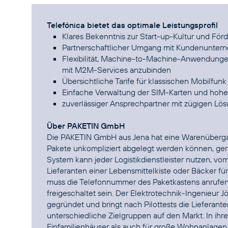
Telefónica bietet das optimale Leistungsprofil
Klares Bekenntnis zur Start-up-Kultur und Fö
Partnerschaftlicher Umgang mit Kundenunte
Flexibilität, Machine-to-Machine-Anwendungen
mit M2M-Services anzubinden
Übersichtliche Tarife für klassischen Mobilfu
Einfache Verwaltung der SIM-Karten und hoh
zuverlässiger Ansprechpartner mit zügigen Lö
Über PAKETIN GmbH
Die PAKETIN GmbH aus Jena hat eine Warenübergab
Pakete unkompliziert abgelegt werden können, ger
System kann jeder Logistikdienstleister nutzen, vo
Lieferanten einer Lebensmittelkiste oder Bäcker fü
muss die Telefonnummer des Paketkastens anrufen
freigeschaltet sein. Der Elektrotechnik-Ingenieu
gegründet und bringt nach Pilottests die Lieferan
unterschiedliche Zielgruppen auf den Markt. In ihr
Einfamilienhäuser als auch für große Wohnanlagen