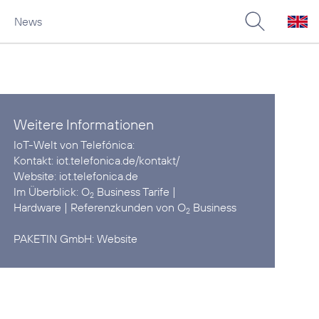
News
Weitere Informationen
IoT-Welt von Telefónica:
Kontakt:
iot.telefonica.de/kontakt/
Website:
iot.telefonica.de
Im Überblick:
O
Business Tarife
2
Hardware
| Referenzkunden von
O
Business
2
PAKETIN GmbH:
Website