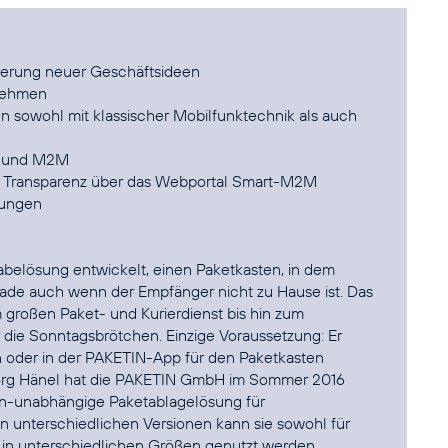
rderung neuer Geschäftsideen
rnehmen
 sowohl mit klassischer Mobilfunktechnik als auch
nk und M2M
e Transparenz über das Webportal Smart-M2M
sungen
elösung entwickelt, einen Paketkasten, in dem
ade auch wenn der Empfänger nicht zu Hause ist. Das
m großen Paket- und Kurierdienst bis hin zum
r die Sonntagsbrötchen. Einzige Voraussetzung: Er
 oder in der PAKETIN-App für den Paketkasten
r Jörg Hänel hat die PAKETIN GmbH im Sommer 2016
ten-unabhängige Paketablagelösung für
en unterschiedlichen Versionen kann sie sowohl für
 in unterschiedlichen Größen genutzt werden.