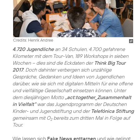
Credits: Henrik Andree
4.720 Jugendliche
an 34 Schulen, 4.700 gefahrene
Kilometer mit dem Tour-Van, 189 Workshops in sieben
Wochen – dies sind die Eckdaten der
Think Big Tour
2017
. Doch dahinter verbergen sich unzählige
Gespräche, Gedanken und Ideen von Jugendlichen
darüber, wie sie sich mit digitalen Mitteln für eine offene
und vielfältige Gesellschaft einsetzen können. Unter
dem diesjährigen Motto
„act:together_Zusammenhalt
in Vielfalt“
war das Jugendprogramm der Deutschen
Kinder- und Jugendstiftung und der
Telefónica Stiftung
gemeinsam mit O
bereits zum dritten Mal in Folge auf
2
Tour.
Wie lassen sich
Fake News enttarnen
und wie gelingt