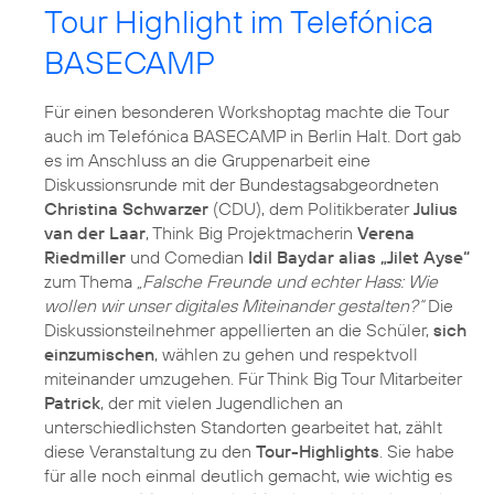
Tour Highlight im Telefónica
BASECAMP
Für einen besonderen Workshoptag machte die Tour
auch im Telefónica BASECAMP in Berlin Halt. Dort gab
es im Anschluss an die Gruppenarbeit eine
Diskussionsrunde mit der Bundestagsabgeordneten
Christina Schwarzer
(CDU), dem Politikberater
Julius
van der Laar
, Think Big Projektmacherin
Verena
Riedmiller
und Comedian
Idil Baydar alias „Jilet Ayse“
zum Thema
„Falsche Freunde und echter Hass: Wie
wollen wir unser digitales Miteinander gestalten?“
Die
Diskussionsteilnehmer appellierten an die Schüler,
sich
einzumischen
, wählen zu gehen und respektvoll
miteinander umzugehen. Für Think Big Tour Mitarbeiter
Patrick
, der mit vielen Jugendlichen an
unterschiedlichsten Standorten gearbeitet hat, zählt
diese Veranstaltung zu den
Tour-Highlights
. Sie habe
für alle noch einmal deutlich gemacht, wie wichtig es