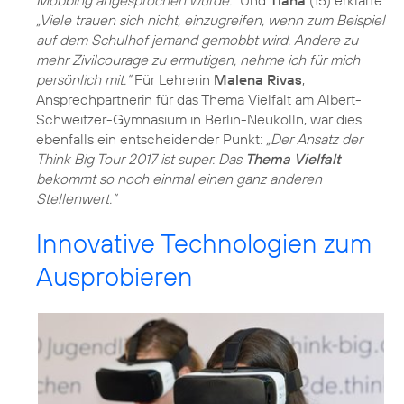
Mobbing angesprochen wurde.“
Und
Tiana
(15) erklärte:
„Viele trauen sich nicht, einzugreifen, wenn zum Beispiel
auf dem Schulhof jemand gemobbt wird. Andere zu
mehr Zivilcourage zu ermutigen, nehme ich für mich
persönlich mit.“
Für Lehrerin
Malena Rivas
,
Ansprechpartnerin für das Thema Vielfalt am Albert-
Schweitzer-Gymnasium in Berlin-Neukölln, war dies
ebenfalls ein entscheidender Punkt:
„Der Ansatz der
Think Big Tour 2017 ist super. Das
Thema Vielfalt
bekommt so noch einmal einen ganz anderen
Stellenwert.“
Innovative Technologien zum
Ausprobieren