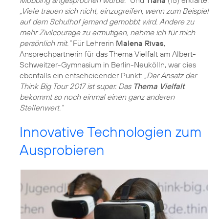
Mobbing angesprochen wurde.“
Und
Tiana
(15) erklärte:
„Viele trauen sich nicht, einzugreifen, wenn zum Beispiel
auf dem Schulhof jemand gemobbt wird. Andere zu
mehr Zivilcourage zu ermutigen, nehme ich für mich
persönlich mit.“
Für Lehrerin
Malena Rivas
,
Ansprechpartnerin für das Thema Vielfalt am Albert-
Schweitzer-Gymnasium in Berlin-Neukölln, war dies
ebenfalls ein entscheidender Punkt:
„Der Ansatz der
Think Big Tour 2017 ist super. Das
Thema Vielfalt
bekommt so noch einmal einen ganz anderen
Stellenwert.“
Innovative Technologien zum
Ausprobieren