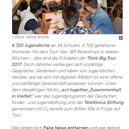
Credits: Henrik Andree
4.720 Jugendliche
an 34 Schulen, 4.700 gefahrene
Kilometer mit dem Tour-Van, 189 Workshops in sieben
Wochen – dies sind die Eckdaten der
Think Big Tour
2017
. Doch dahinter verbergen sich unzählige
Gespräche, Gedanken und Ideen von Jugendlichen
darüber, wie sie sich mit digitalen Mitteln für eine offene
und vielfältige Gesellschaft einsetzen können. Unter
dem diesjährigen Motto
„act:together_Zusammenhalt
in Vielfalt“
war das Jugendprogramm der Deutschen
Kinder- und Jugendstiftung und der
Telefónica Stiftung
gemeinsam mit O
bereits zum dritten Mal in Folge auf
2
Tour.
Wie lassen sich
Fake News enttarnen
und wie gelingt