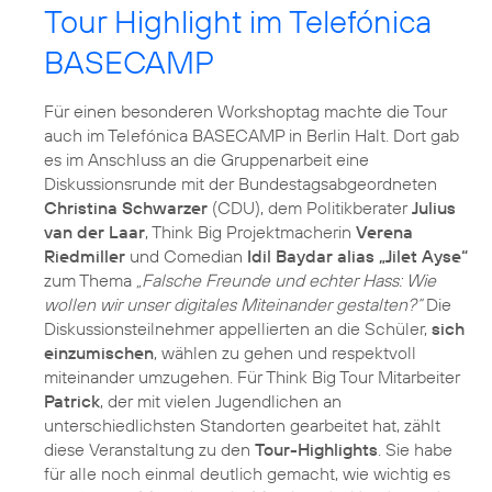
Tour Highlight im Telefónica
BASECAMP
Für einen besonderen Workshoptag machte die Tour
auch im Telefónica BASECAMP in Berlin Halt. Dort gab
es im Anschluss an die Gruppenarbeit eine
Diskussionsrunde mit der Bundestagsabgeordneten
Christina Schwarzer
(CDU), dem Politikberater
Julius
van der Laar
, Think Big Projektmacherin
Verena
Riedmiller
und Comedian
Idil Baydar alias „Jilet Ayse“
zum Thema
„Falsche Freunde und echter Hass: Wie
wollen wir unser digitales Miteinander gestalten?“
Die
Diskussionsteilnehmer appellierten an die Schüler,
sich
einzumischen
, wählen zu gehen und respektvoll
miteinander umzugehen. Für Think Big Tour Mitarbeiter
Patrick
, der mit vielen Jugendlichen an
unterschiedlichsten Standorten gearbeitet hat, zählt
diese Veranstaltung zu den
Tour-Highlights
. Sie habe
für alle noch einmal deutlich gemacht, wie wichtig es