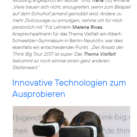
Mobbing angesprochen wurde.“
Und
Tiana
(15) erklärte:
„Viele trauen sich nicht, einzugreifen, wenn zum Beispiel
auf dem Schulhof jemand gemobbt wird. Andere zu
mehr Zivilcourage zu ermutigen, nehme ich für mich
persönlich mit.“
Für Lehrerin
Malena Rivas
,
Ansprechpartnerin für das Thema Vielfalt am Albert-
Schweitzer-Gymnasium in Berlin-Neukölln, war dies
ebenfalls ein entscheidender Punkt:
„Der Ansatz der
Think Big Tour 2017 ist super. Das
Thema Vielfalt
bekommt so noch einmal einen ganz anderen
Stellenwert.“
Innovative Technologien zum
Ausprobieren