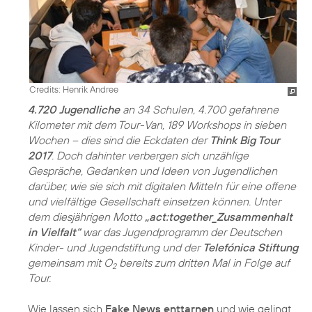
Credits: Henrik Andree
4.720 Jugendliche
an 34 Schulen, 4.700 gefahrene
Kilometer mit dem Tour-Van, 189 Workshops in sieben
Wochen – dies sind die Eckdaten der
Think Big Tour
2017
. Doch dahinter verbergen sich unzählige
Gespräche, Gedanken und Ideen von Jugendlichen
darüber, wie sie sich mit digitalen Mitteln für eine offene
und vielfältige Gesellschaft einsetzen können. Unter
dem diesjährigen Motto
„act:together_Zusammenhalt
in Vielfalt“
war das Jugendprogramm der Deutschen
Kinder- und Jugendstiftung und der
Telefónica Stiftung
gemeinsam mit O
bereits zum dritten Mal in Folge auf
2
Tour.
Wie lassen sich
Fake News enttarnen
und wie gelingt