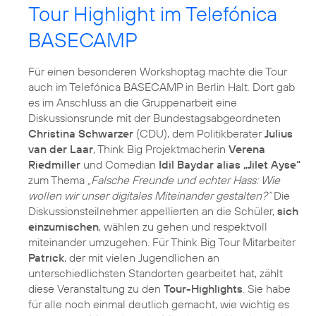
Tour Highlight im Telefónica
BASECAMP
Für einen besonderen Workshoptag machte die Tour
auch im Telefónica BASECAMP in Berlin Halt. Dort gab
es im Anschluss an die Gruppenarbeit eine
Diskussionsrunde mit der Bundestagsabgeordneten
Christina Schwarzer
(CDU), dem Politikberater
Julius
van der Laar
, Think Big Projektmacherin
Verena
Riedmiller
und Comedian
Idil Baydar alias „Jilet Ayse“
zum Thema
„Falsche Freunde und echter Hass: Wie
wollen wir unser digitales Miteinander gestalten?“
Die
Diskussionsteilnehmer appellierten an die Schüler,
sich
einzumischen
, wählen zu gehen und respektvoll
miteinander umzugehen. Für Think Big Tour Mitarbeiter
Patrick
, der mit vielen Jugendlichen an
unterschiedlichsten Standorten gearbeitet hat, zählt
diese Veranstaltung zu den
Tour-Highlights
. Sie habe
für alle noch einmal deutlich gemacht, wie wichtig es